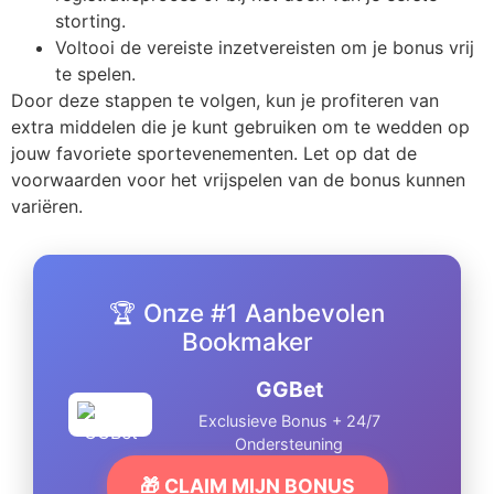
storting.
Voltooi de vereiste inzetvereisten om je bonus vrij
te spelen.
Door deze stappen te volgen, kun je profiteren van
extra middelen die je kunt gebruiken om te wedden op
jouw favoriete sportevenementen. Let op dat de
voorwaarden voor het vrijspelen van de bonus kunnen
variëren.
🏆 Onze #1 Aanbevolen
Bookmaker
GGBet
Exclusieve Bonus + 24/7
Ondersteuning
🎁 CLAIM MIJN BONUS