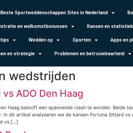
 Beste Sportweddenschappen Sites in Nederland
Bo
istratie en welkomstbonussen
Kansen en statistie
tips
Wedden op
Sporten
Apps en p
sen en strategie
Problemen en betrouwbaarheid
n wedstrijden
rd vs ADO Den Haag
Den Haag belooft een spannende clash te worden. Beide tea
aar. In dit artikel analyseren we de kansen Fortuna Sittard
d vs […]