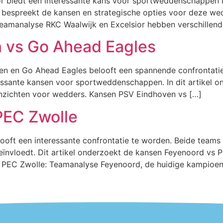
or biedt een interessante kans voor sportweddenschappen l
kel bespreekt de kansen en strategische opties voor deze we
eamanalyse RKC Waalwijk en Excelsior hebben verschillend
 vs Go Ahead Eagles
en en Go Ahead Eagles belooft een spannende confrontati
eressante kansen voor sportweddenschappen. In dit artikel
nzichten voor wedders. Kansen PSV Eindhoven vs […]
PEC Zwolle
ooft een interessante confrontatie te worden. Beide teams
ïnvloedt. Dit artikel onderzoekt de kansen Feyenoord vs P
PEC Zwolle: Teamanalyse Feyenoord, de huidige kampioen