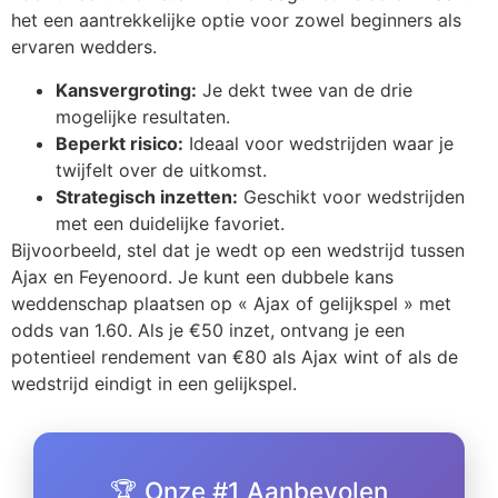
het een aantrekkelijke optie voor zowel beginners als
ervaren wedders.
Kansvergroting:
Je dekt twee van de drie
mogelijke resultaten.
Beperkt risico:
Ideaal voor wedstrijden waar je
twijfelt over de uitkomst.
Strategisch inzetten:
Geschikt voor wedstrijden
met een duidelijke favoriet.
Bijvoorbeeld, stel dat je wedt op een wedstrijd tussen
Ajax en Feyenoord. Je kunt een dubbele kans
weddenschap plaatsen op « Ajax of gelijkspel » met
odds van 1.60. Als je €50 inzet, ontvang je een
potentieel rendement van €80 als Ajax wint of als de
wedstrijd eindigt in een gelijkspel.
🏆 Onze #1 Aanbevolen