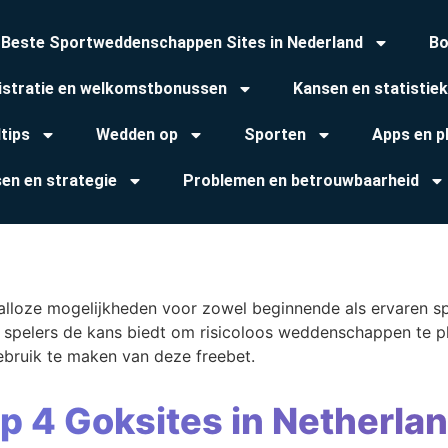
 Beste Sportweddenschappen Sites in Nederland
Bo
istratie en welkomstbonussen
Kansen en statistie
tips
Wedden op
Sporten
Apps en p
sen en strategie
Problemen en betrouwbaarheid
loze mogelijkheden voor zowel beginnende als ervaren spe
e spelers de kans biedt om risicoloos weddenschappen te pl
ebruik te maken van deze freebet.
p 4 Goksites in Netherla