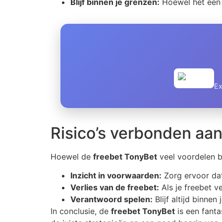
Blijf binnen je grenzen:
Hoewel het een f
Ex
Risico’s verbonden aa
Hoewel de
freebet TonyBet
veel voordelen bi
Inzicht in voorwaarden:
Zorg ervoor dat
Verlies van de freebet:
Als je freebet ve
Verantwoord spelen:
Blijf altijd binnen
In conclusie, de
freebet TonyBet
is een fanta