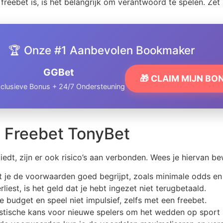
reebet is, is het belangrijk om verantwoord te spelen. Zet a
🏆 Onze #1 Aanbevolen Bookmaker
GGBet
🎁 CLAIM MIJN BO
clusieve Bonus + 24/7 Ondersteuning
n Freebet TonyBet
edt, zijn er ook risico’s aan verbonden. Wees je hiervan be
 je de voorwaarden goed begrijpt, zoals minimale odds en 
rliest, is het geld dat je hebt ingezet niet terugbetaald.
 je budget en speel niet impulsief, zelfs met een freebet.
stische kans voor nieuwe spelers om het wedden op sport ui