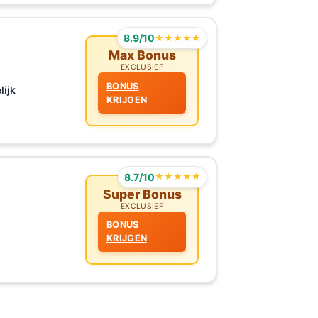
8.9/10
★★★★★
Max Bonus
EXCLUSIEF
BONUS
lijk
KRIJGEN
8.7/10
★★★★★
Super Bonus
EXCLUSIEF
BONUS
KRIJGEN