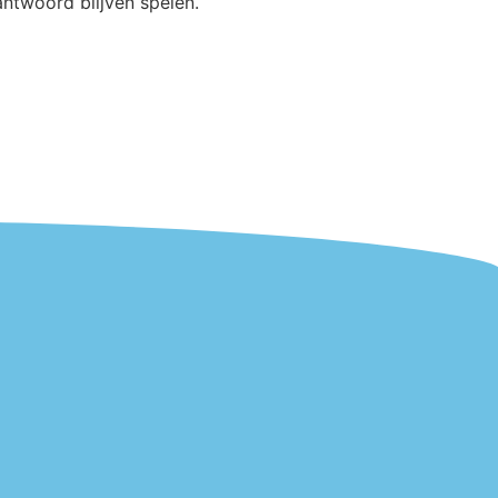
ntwoord blijven spelen.