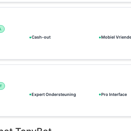
L
Cash-out
Mobiel Vriende
T
Expert Ondersteuning
Pro Interface