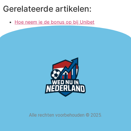
Gerelateerde artikelen:
Hoe neem je de bonus op bij Unibet
Alle rechten voorbehouden
©
2025.