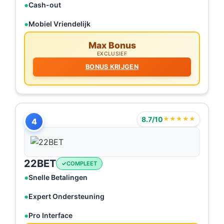
Cash-out
Mobiel Vriendelijk
Max Bonus
EXCLUSIEF
BONUS KRIJGEN
8.7/10
★★★★★
4
22BET
COMPLEET
Snelle Betalingen
Expert Ondersteuning
Pro Interface