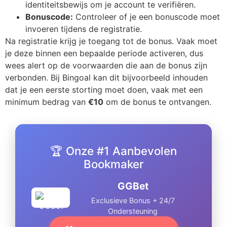
identiteitsbewijs om je account te verifiëren.
Bonuscode:
Controleer of je een bonuscode moet
invoeren tijdens de registratie.
Na registratie krijg je toegang tot de bonus. Vaak moet
je deze binnen een bepaalde periode activeren, dus
wees alert op de voorwaarden die aan de bonus zijn
verbonden. Bij Bingoal kan dit bijvoorbeeld inhouden
dat je een eerste storting moet doen, vaak met een
minimum bedrag van
€10
om de bonus te ontvangen.
🏆 Onze #1 Aanbevolen
Bookmaker
GGBet
Exclusieve Bonus + 24/7
Ondersteuning