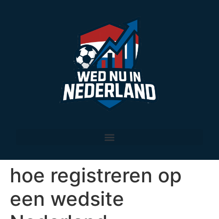
hoe registreren op
een wedsite