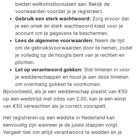
bieden welkomstbonussen aan. Bekijk de
voorwaarden voordat je je registreert.
Gebruik een sterk wachtwoord:
Zorg ervoor dat
je een uniek en sterk wachtwoord kiest voor je
account om je gegevens te beschermen.
Lees de algemene voorwaarden:
Neem de tijd
om de gebruiksvoorwaarden door te nemen, zodat
je volledig op de hoogte bent van je rechten en
plichten.
Let op verantwoord gokken:
Stel limieten in voor
je weddenschappen en houd je aan deze limieten
om overmatig gokken te voorkomen.
Bijvoorbeeld, als je een weddenschap plaatst van €50
op een wedstrijd met odds van 2.00, kan je een winst
van €50 verwachten als je correct voorspelt.
Het registreren op een wedsite in Nederland kan
eenvoudig zijn wanneer je de juiste stappen volgt.
Vergeet niet om altijd verantwoord te wedden en je