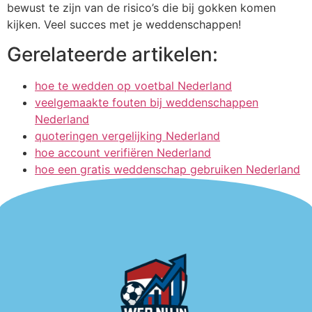
bewust te zijn van de risico’s die bij gokken komen
kijken. Veel succes met je weddenschappen!
Gerelateerde artikelen:
hoe te wedden op voetbal Nederland
veelgemaakte fouten bij weddenschappen
Nederland
quoteringen vergelijking Nederland
hoe account verifiëren Nederland
hoe een gratis weddenschap gebruiken Nederland