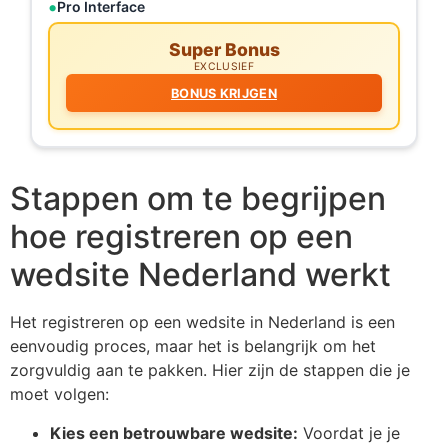
Pro Interface
Super Bonus
EXCLUSIEF
BONUS KRIJGEN
Stappen om te begrijpen
hoe registreren op een
wedsite Nederland werkt
Het registreren op een wedsite in Nederland is een
eenvoudig proces, maar het is belangrijk om het
zorgvuldig aan te pakken. Hier zijn de stappen die je
moet volgen:
Kies een betrouwbare wedsite:
Voordat je je