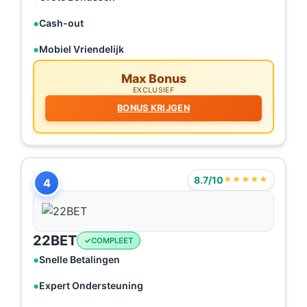
Cash-out
Mobiel Vriendelijk
Max Bonus
EXCLUSIEF
BONUS KRIJGEN
8.7/10
★★★★★
4
22BET
COMPLEET
Snelle Betalingen
Expert Ondersteuning