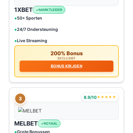
1XBET
MARKTLEIDER
50+ Sporten
24/7 Ondersteuning
Live Streaming
200% Bonus
EXCLUSIEF
BONUS KRIJGEN
8.9/10
★★★★★
3
MELBET
ROYAAL
Grote Bonussen