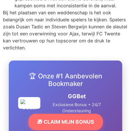
kampen soms met inconsistentie in de aanval.
Bij het plaatsen van een weddenschap is het ook
belangrijk om naar individuele spelers te kijken. Spelers
zoals Dusan Tadic en Steven Bergwijn kunnen de sleutel
zijn tot een overwinning voor Ajax, terwijl FC Twente
kan vertrouwen op hun topscorer om de druk te
verlichten.
🏆 Onze #1 Aanbevolen
Bookmaker
GGBet
Exclusieve Bonus + 24/7
Ondersteuning
🎁 CLAIM MIJN BONUS