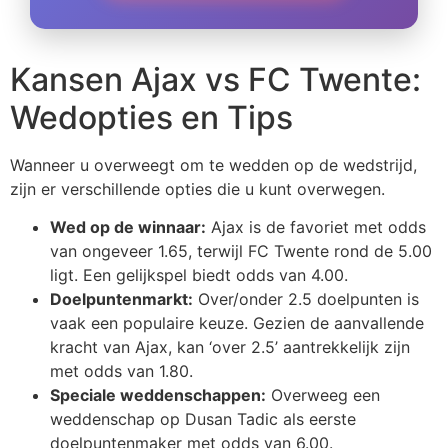
Kansen Ajax vs FC Twente:
Wedopties en Tips
Wanneer u overweegt om te wedden op de wedstrijd,
zijn er verschillende opties die u kunt overwegen.
Wed op de winnaar:
Ajax is de favoriet met odds
van ongeveer 1.65, terwijl FC Twente rond de 5.00
ligt. Een gelijkspel biedt odds van 4.00.
Doelpuntenmarkt:
Over/onder 2.5 doelpunten is
vaak een populaire keuze. Gezien de aanvallende
kracht van Ajax, kan ‘over 2.5’ aantrekkelijk zijn
met odds van 1.80.
Speciale weddenschappen:
Overweeg een
weddenschap op Dusan Tadic als eerste
doelpuntenmaker met odds van 6.00.