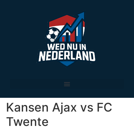
Kansen Ajax vs FC
Twente