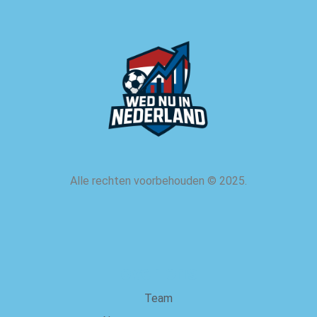
Alle rechten voorbehouden
©
2025.
over ons
Team