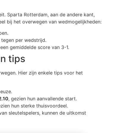
teit. Sparta Rotterdam, aan de andere kant,
ieel bij het overwegen van wedmogelijkheden:
oen.
tegen per wedstrijd.
t een gemiddelde score van 3-1.
n tips
wegen. Hier zijn enkele tips voor het
keuze.
2.10
, gezien hun aanvallende start.
ezien hun sterke thuisvoordeel.
an sleutelspelers, kunnen de uitkomst