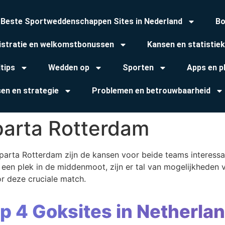
 Beste Sportweddenschappen Sites in Nederland
Bo
istratie en welkomstbonussen
Kansen en statistie
tips
Wedden op
Sporten
Apps en p
sen en strategie
Problemen en betrouwbaarheid
parta Rotterdam
arta Rotterdam zijn de kansen voor beide teams interessan
een plek in de middenmoot, zijn er tal van mogelijkheden 
r deze cruciale match.
p 4 Goksites in Netherla