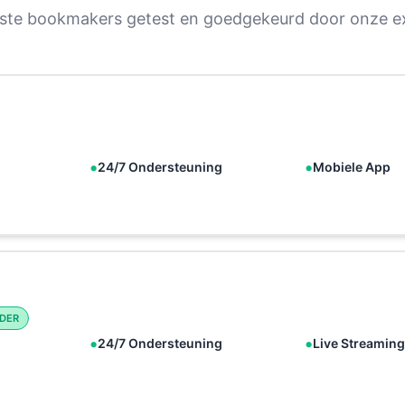
ste bookmakers getest en goedgekeurd door onze e
24/7 Ondersteuning
Mobiele App
DER
24/7 Ondersteuning
Live Streamin