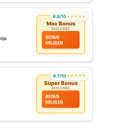
8.9/10
★★★★★
Max Bonus
EXCLUSIEF
BONUS
lijk
KRIJGEN
8.7/10
★★★★★
Super Bonus
EXCLUSIEF
BONUS
KRIJGEN