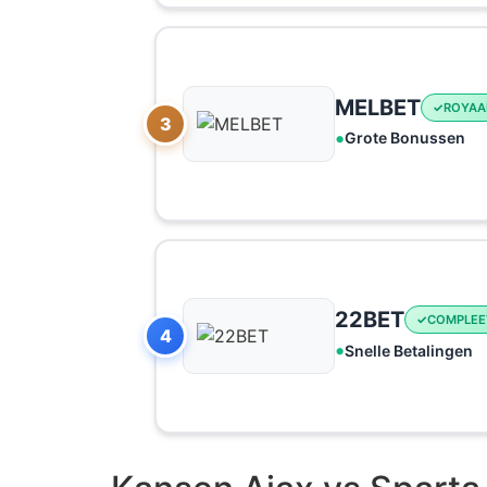
MELBET
ROYAA
3
Grote Bonussen
22BET
COMPLEE
4
Snelle Betalingen