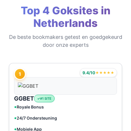
Top 4 Goksites in
Netherlands
De beste bookmakers getest en goedgekeurd
door onze experts
9.4/10
★★★★★
1
GGBET
#1 SITE
Royale Bonus
24/7 Ondersteuning
Mobiele App