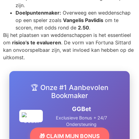
zijn.
Doelpuntenmaker:
Overweeg een weddenschap
op een speler zoals
Vangelis Pavlidis
om te
scoren, met odds rond de
2.50
.
Bij het plaatsen van weddenschappen is het essentieel
om
risico’s te evalueren
. De vorm van Fortuna Sittard
kan onvoorspelbaar zijn, wat invloed kan hebben op de
uitkomst.
🏆 Onze #1 Aanbevolen
Bookmaker
GGBet
Exclusieve Bonus + 24/7
Ondersteuning
🎁 CLAIM MIJN BONUS