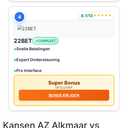
8.7/10
★★★★★
4
22BET
COMPLEET
Snelle Betalingen
Expert Ondersteuning
Pro Interface
Super Bonus
EXCLUSIEF
BONUS KRIJGEN
Kansen AZ Alkmaar vs