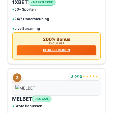
1XBET
MARKTLEIDER
50+ Sporten
24/7 Ondersteuning
Live Streaming
200% Bonus
EXCLUSIEF
BONUS KRIJGEN
8.9/10
★★★★★
3
MELBET
ROYAAL
Grote Bonussen