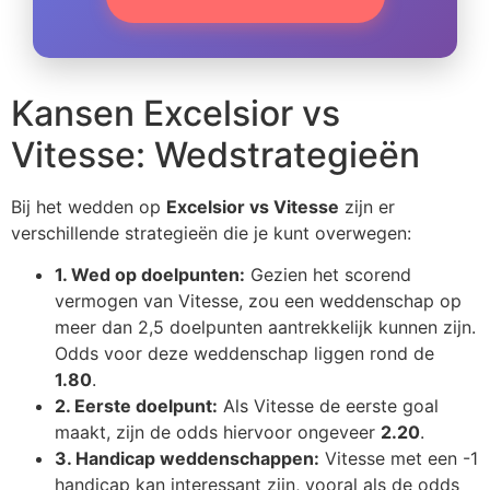
Kansen Excelsior vs
Vitesse: Wedstrategieën
Bij het wedden op
Excelsior vs Vitesse
zijn er
verschillende strategieën die je kunt overwegen:
1. Wed op doelpunten:
Gezien het scorend
vermogen van Vitesse, zou een weddenschap op
meer dan 2,5 doelpunten aantrekkelijk kunnen zijn.
Odds voor deze weddenschap liggen rond de
1.80
.
2. Eerste doelpunt:
Als Vitesse de eerste goal
maakt, zijn de odds hiervoor ongeveer
2.20
.
3. Handicap weddenschappen:
Vitesse met een -1
handicap kan interessant zijn, vooral als de odds