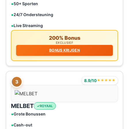
50+ Sporten
24/7 Ondersteuning
Live Streaming
200% Bonus
EXCLUSIEF
BONUS KRIJGEN
8.9/10
★★★★★
3
MELBET
ROYAAL
Grote Bonussen
Cash-out