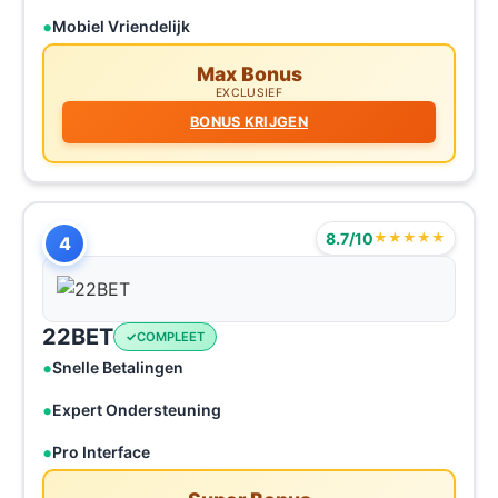
Mobiel Vriendelijk
Max Bonus
EXCLUSIEF
BONUS KRIJGEN
8.7/10
★★★★★
4
22BET
COMPLEET
Snelle Betalingen
Expert Ondersteuning
Pro Interface