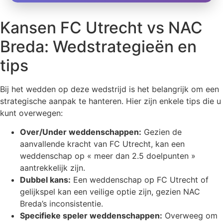
Kansen FC Utrecht vs NAC
Breda: Wedstrategieën en
tips
Bij het wedden op deze wedstrijd is het belangrijk om een
strategische aanpak te hanteren. Hier zijn enkele tips die u
kunt overwegen:
Over/Under weddenschappen:
Gezien de
aanvallende kracht van FC Utrecht, kan een
weddenschap op « meer dan 2.5 doelpunten »
aantrekkelijk zijn.
Dubbel kans:
Een weddenschap op FC Utrecht of
gelijkspel kan een veilige optie zijn, gezien NAC
Breda’s inconsistentie.
Specifieke speler weddenschappen:
Overweeg om