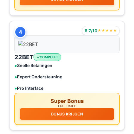
8.7/10
★★★★★
4
22BET
COMPLEET
Snelle Betalingen
Expert Ondersteuning
Pro Interface
Super Bonus
EXCLUSIEF
BONUS KRIJGEN