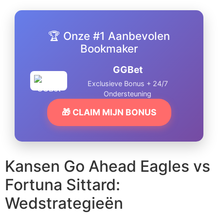
🏆 Onze #1 Aanbevolen
Bookmaker
GGBet
Exclusieve Bonus + 24/7
Ondersteuning
🎁 CLAIM MIJN BONUS
Kansen Go Ahead Eagles vs
Fortuna Sittard:
Wedstrategieën