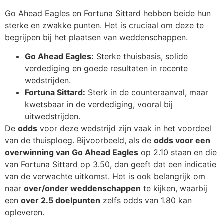
Go Ahead Eagles en Fortuna Sittard hebben beide hun
sterke en zwakke punten. Het is cruciaal om deze te
begrijpen bij het plaatsen van weddenschappen.
Go Ahead Eagles:
Sterke thuisbasis, solide
verdediging en goede resultaten in recente
wedstrijden.
Fortuna Sittard:
Sterk in de counteraanval, maar
kwetsbaar in de verdediging, vooral bij
uitwedstrijden.
De
odds
voor deze wedstrijd zijn vaak in het voordeel
van de thuisploeg. Bijvoorbeeld, als de
odds voor een
overwinning van Go Ahead Eagles
op 2.10 staan en die
van Fortuna Sittard op 3.50, dan geeft dat een indicatie
van de verwachte uitkomst. Het is ook belangrijk om
naar
over/onder weddenschappen
te kijken, waarbij
een
over 2.5 doelpunten
zelfs odds van 1.80 kan
opleveren.