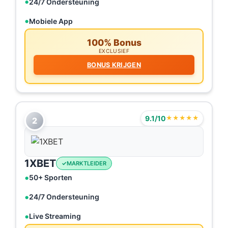
24/7 Ondersteuning
Mobiele App
100% Bonus
EXCLUSIEF
BONUS KRIJGEN
9.1/10
★★★★★
2
1XBET
MARKTLEIDER
50+ Sporten
24/7 Ondersteuning
Live Streaming