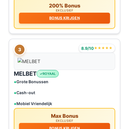
200% Bonus
EXCLUSIEF
BONUS KRIJGEN
8.9/10
★★★★★
3
MELBET
ROYAAL
Grote Bonussen
Cash-out
Mobiel Vriendelijk
Max Bonus
EXCLUSIEF
BONUS KRIJGEN