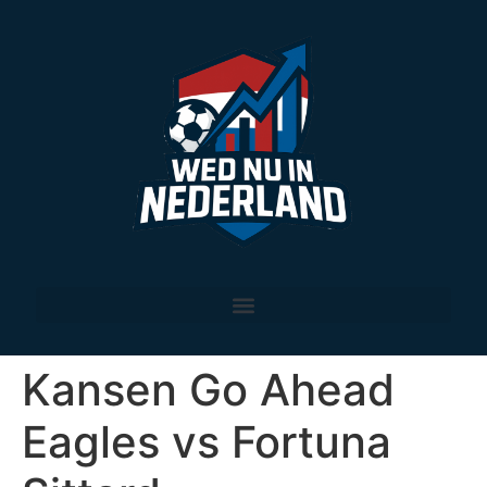
Kansen Go Ahead
Eagles vs Fortuna