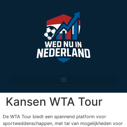
Kansen WTA Tour
De WTA Tour biedt een spannend platform voor
sportweddenschappen, met tal van mogelijkheden voor