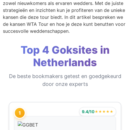
zowel nieuwkomers als ervaren wedders. Met de juiste
strategieën en inzichten kun je profiteren van de unieke
kansen die deze tour biedt. In dit artikel bespreken we
de kansen WTA Tour en hoe je deze kunt benutten voor
succesvolle weddenschappen.
Top 4 Goksites in
Netherlands
De beste bookmakers getest en goedgekeurd
door onze experts
9.4/10
★★★★★
1