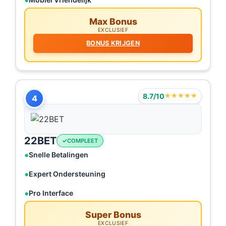
Max Bonus
EXCLUSIEF
BONUS KRIJGEN
8.7/10
★★★★★
4
22BET
COMPLEET
Snelle Betalingen
Expert Ondersteuning
Pro Interface
Super Bonus
EXCLUSIEF