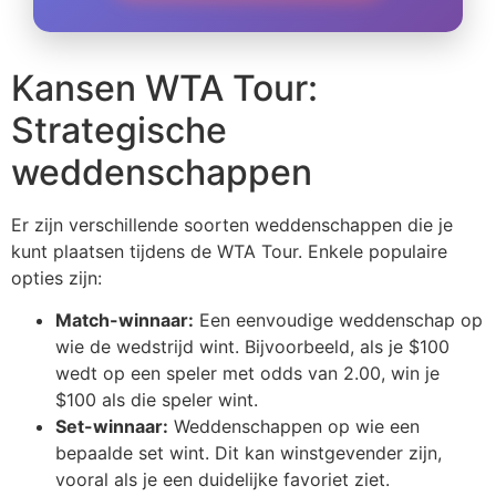
Kansen WTA Tour:
Strategische
weddenschappen
Er zijn verschillende soorten weddenschappen die je
kunt plaatsen tijdens de WTA Tour. Enkele populaire
opties zijn:
Match-winnaar:
Een eenvoudige weddenschap op
wie de wedstrijd wint. Bijvoorbeeld, als je $100
wedt op een speler met odds van 2.00, win je
$100 als die speler wint.
Set-winnaar:
Weddenschappen op wie een
bepaalde set wint. Dit kan winstgevender zijn,
vooral als je een duidelijke favoriet ziet.