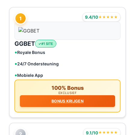
9.4/10
★★★★★
1
GGBET
#1 SITE
Royale Bonus
24/7 Ondersteuning
Mobiele App
100% Bonus
EXCLUSIEF
BONUS KRIJGEN
9.1/10
★★★★★
2