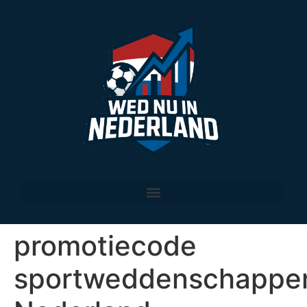
promotiecode
sportweddenschappe