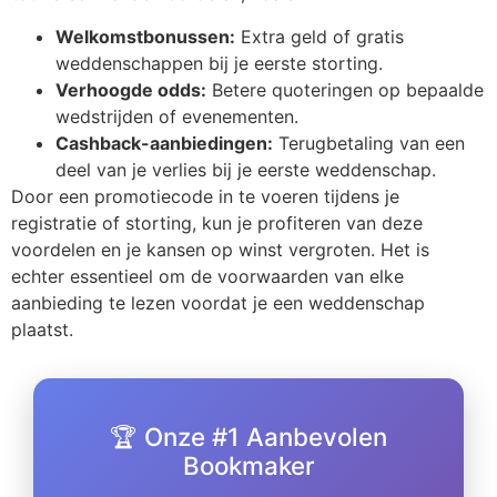
Welkomstbonussen:
Extra geld of gratis
weddenschappen bij je eerste storting.
Verhoogde odds:
Betere quoteringen op bepaalde
wedstrijden of evenementen.
Cashback-aanbiedingen:
Terugbetaling van een
deel van je verlies bij je eerste weddenschap.
Door een promotiecode in te voeren tijdens je
registratie of storting, kun je profiteren van deze
voordelen en je kansen op winst vergroten. Het is
echter essentieel om de voorwaarden van elke
aanbieding te lezen voordat je een weddenschap
plaatst.
🏆 Onze #1 Aanbevolen
Bookmaker