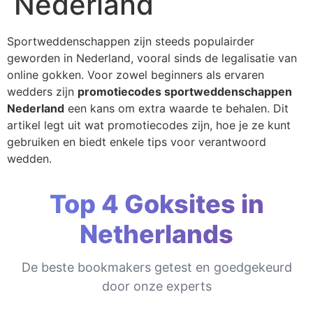
Nederland
Sportweddenschappen zijn steeds populairder
geworden in Nederland, vooral sinds de legalisatie van
online gokken. Voor zowel beginners als ervaren
wedders zijn
promotiecodes sportweddenschappen
Nederland
een kans om extra waarde te behalen. Dit
artikel legt uit wat promotiecodes zijn, hoe je ze kunt
gebruiken en biedt enkele tips voor verantwoord
wedden.
Top 4 Goksites in
Netherlands
De beste bookmakers getest en goedgekeurd
door onze experts