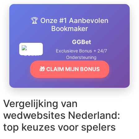
🏆 Onze #1 Aanbevolen
Bookmaker
GGBet
Exclusieve Bonus + 24/7
Ondersteuning
🎁 CLAIM MIJN BONUS
Vergelijking van
wedwebsites Nederland:
top keuzes voor spelers