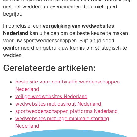
met het wedden op evenementen die u niet goed
begrijpt.
In conclusie, een
vergelijking van wedwebsites
Nederland
kan u helpen om de beste keuze te maken
voor uw sportweddenschappen. Blijf altijd goed
geïnformeerd en gebruik uw kennis om strategisch te
wedden.
Gerelateerde artikelen:
beste site voor combinatie weddenschappen
Nederland
veilige wedwebsites Nederland
wedwebsites met cashout Nederland
sportweddenschappen platforms Nederland
wedwebsites met lage minimale storting
Nederland