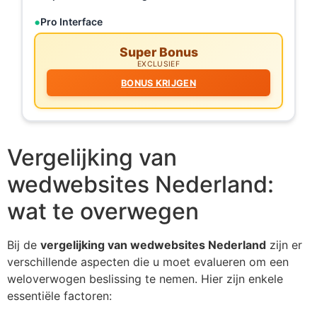
Pro Interface
Super Bonus
EXCLUSIEF
BONUS KRIJGEN
Vergelijking van
wedwebsites Nederland:
wat te overwegen
Bij de
vergelijking van wedwebsites Nederland
zijn er
verschillende aspecten die u moet evalueren om een
weloverwogen beslissing te nemen. Hier zijn enkele
essentiële factoren: