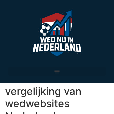
vergelijking van
wedwebsites