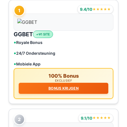
9.4/10
★★★★★
1
GGBET
#1 SITE
Royale Bonus
24/7 Ondersteuning
Mobiele App
100% Bonus
EXCLUSIEF
BONUS KRIJGEN
9.1/10
★★★★★
2