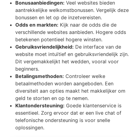
Bonusaanbiedingen:
Veel websites bieden
aantrekkelijke welkomstbonussen. Vergelijk deze
bonussen en let op de inzetvereisten.
Odds en markten:
Kijk naar de odds die de
verschillende websites aanbieden. Hogere odds
betekenen potentieel hogere winsten.
Gebruiksvriendelijkheid:
De interface van de
website moet intuïtief en gebruiksvriendelijk zijn.
Dit vergemakkelijkt het wedden, vooral voor
beginners.
Betalingsmethoden:
Controleer welke
betaalmethoden worden aangeboden. Een
diversiteit aan opties maakt het makkelijker om
geld te storten en op te nemen.
Klantondersteuning:
Goede klantenservice is
essentieel. Zorg ervoor dat er een live chat of
telefonische ondersteuning is voor snelle
oplossingen.