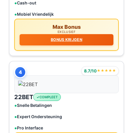
Cash-out
Mobiel Vriendelijk
Max Bonus
EXCLUSIEF
BONUS KRIJGEN
8.7/10
★★★★★
4
22BET
COMPLEET
Snelle Betalingen
Expert Ondersteuning
Pro Interface