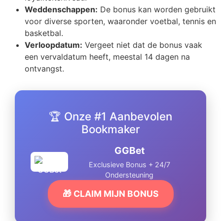
Weddenschappen:
De bonus kan worden gebruikt
voor diverse sporten, waaronder voetbal, tennis en
basketbal.
Verloopdatum:
Vergeet niet dat de bonus vaak
een vervaldatum heeft, meestal 14 dagen na
ontvangst.
🏆 Onze #1 Aanbevolen
Bookmaker
GGBet
Exclusieve Bonus + 24/7
Ondersteuning
🎁 CLAIM MIJN BONUS