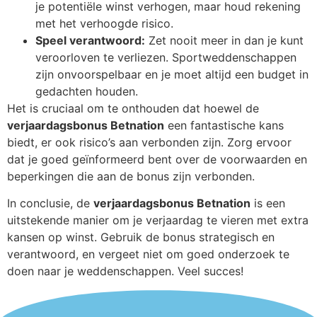
je potentiële winst verhogen, maar houd rekening
met het verhoogde risico.
Speel verantwoord:
Zet nooit meer in dan je kunt
veroorloven te verliezen. Sportweddenschappen
zijn onvoorspelbaar en je moet altijd een budget in
gedachten houden.
Het is cruciaal om te onthouden dat hoewel de
verjaardagsbonus Betnation
een fantastische kans
biedt, er ook risico’s aan verbonden zijn. Zorg ervoor
dat je goed geïnformeerd bent over de voorwaarden en
beperkingen die aan de bonus zijn verbonden.
In conclusie, de
verjaardagsbonus Betnation
is een
uitstekende manier om je verjaardag te vieren met extra
kansen op winst. Gebruik de bonus strategisch en
verantwoord, en vergeet niet om goed onderzoek te
doen naar je weddenschappen. Veel succes!