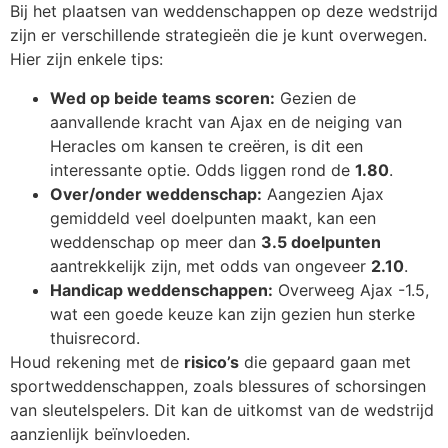
Bij het plaatsen van weddenschappen op deze wedstrijd
zijn er verschillende strategieën die je kunt overwegen.
Hier zijn enkele tips:
Wed op beide teams scoren:
Gezien de
aanvallende kracht van Ajax en de neiging van
Heracles om kansen te creëren, is dit een
interessante optie. Odds liggen rond de
1.80
.
Over/onder weddenschap:
Aangezien Ajax
gemiddeld veel doelpunten maakt, kan een
weddenschap op meer dan
3.5 doelpunten
aantrekkelijk zijn, met odds van ongeveer
2.10
.
Handicap weddenschappen:
Overweeg Ajax -1.5,
wat een goede keuze kan zijn gezien hun sterke
thuisrecord.
Houd rekening met de
risico’s
die gepaard gaan met
sportweddenschappen, zoals blessures of schorsingen
van sleutelspelers. Dit kan de uitkomst van de wedstrijd
aanzienlijk beïnvloeden.