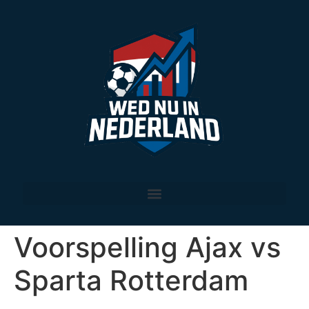
Voorspelling Ajax vs
Sparta Rotterdam