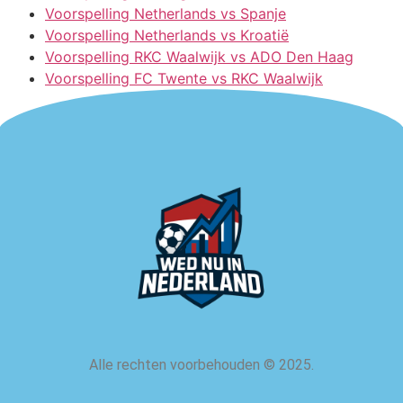
Voorspelling Netherlands vs Spanje
Voorspelling Netherlands vs Kroatië
Voorspelling RKC Waalwijk vs ADO Den Haag
Voorspelling FC Twente vs RKC Waalwijk
Alle rechten voorbehouden
©
2025.