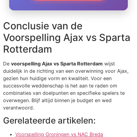
Conclusie van de
Voorspelling Ajax vs Sparta
Rotterdam
De
voorspelling Ajax vs Sparta Rotterdam
wijst
duidelijk in de richting van een overwinning voor Ajax,
gezien hun huidige vorm en kwaliteit. Voor een
succesvolle weddenschap is het aan te raden om
combinaties van doelpunten en specifieke spelers te
overwegen. Blijf altijd binnen je budget en wed
verantwoord.
Gerelateerde artikelen:
Voorspelling Groningen vs NAC Breda