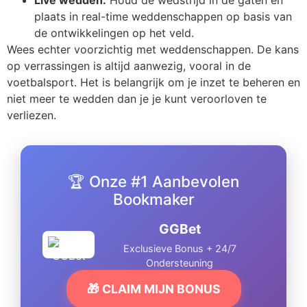
plaats in real-time weddenschappen op basis van
de ontwikkelingen op het veld.
Wees echter voorzichtig met weddenschappen. De kans
op verrassingen is altijd aanwezig, vooral in de
voetbalsport. Het is belangrijk om je inzet te beheren en
niet meer te wedden dan je je kunt veroorloven te
verliezen.
🏆 Onze #1 Aanbevolen
Bookmaker
GGBet
Exclusieve Bonus + 24/7
Ondersteuning
🎁 CLAIM MIJN BONUS