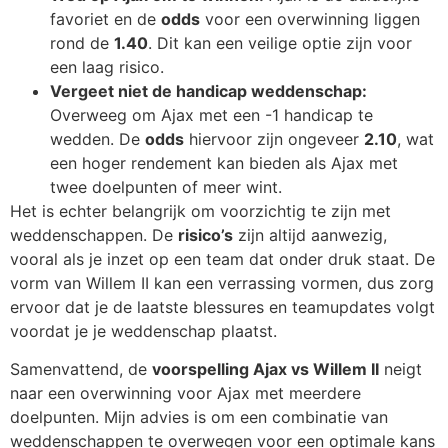
favoriet en de
odds
voor een overwinning liggen
rond de
1.40
. Dit kan een veilige optie zijn voor
een laag risico.
Vergeet niet de handicap weddenschap:
Overweeg om Ajax met een -1 handicap te
wedden. De
odds
hiervoor zijn ongeveer
2.10
, wat
een hoger rendement kan bieden als Ajax met
twee doelpunten of meer wint.
Het is echter belangrijk om voorzichtig te zijn met
weddenschappen. De
risico’s
zijn altijd aanwezig,
vooral als je inzet op een team dat onder druk staat. De
vorm van Willem II kan een verrassing vormen, dus zorg
ervoor dat je de laatste blessures en teamupdates volgt
voordat je je weddenschap plaatst.
Samenvattend, de
voorspelling Ajax vs Willem II
neigt
naar een overwinning voor Ajax met meerdere
doelpunten. Mijn advies is om een combinatie van
weddenschappen te overwegen voor een optimale kans