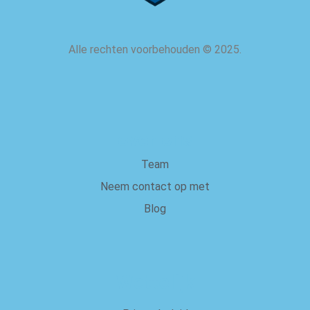
Alle rechten voorbehouden
©
2025.
over ons
Team
Neem contact op met
Blog
Wettelijk