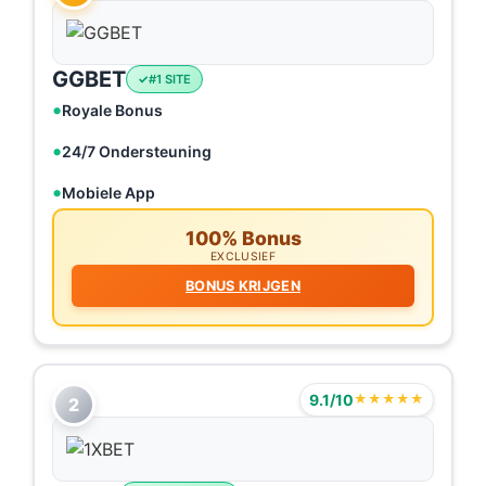
GGBET
#1 SITE
Royale Bonus
24/7 Ondersteuning
Mobiele App
100% Bonus
EXCLUSIEF
BONUS KRIJGEN
9.1/10
★★★★★
2