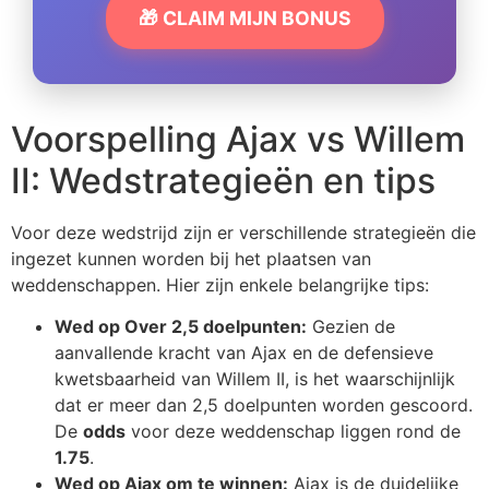
🎁 CLAIM MIJN BONUS
Voorspelling Ajax vs Willem
II: Wedstrategieën en tips
Voor deze wedstrijd zijn er verschillende strategieën die
ingezet kunnen worden bij het plaatsen van
weddenschappen. Hier zijn enkele belangrijke tips:
Wed op Over 2,5 doelpunten:
Gezien de
aanvallende kracht van Ajax en de defensieve
kwetsbaarheid van Willem II, is het waarschijnlijk
dat er meer dan 2,5 doelpunten worden gescoord.
De
odds
voor deze weddenschap liggen rond de
1.75
.
Wed op Ajax om te winnen:
Ajax is de duidelijke