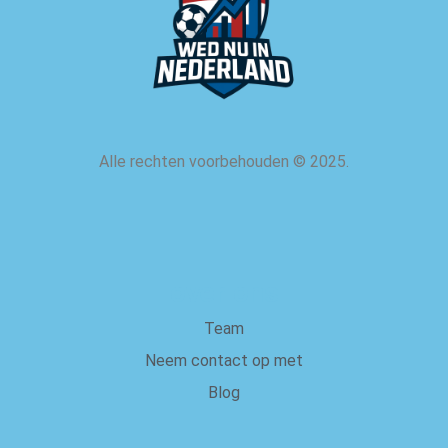
Alle rechten voorbehouden
©
2025.
over ons
Team
Neem contact op met
Blog