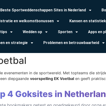
 Beste Sportweddenschappen Sites in Nederland
Bo
istratie en welkomstbonussen
Kansen en statistie
tips
Wedden op
Sporten
Apps en p
sen en strategie
Problemen en betrouwbaarheid
oetbal
 evenementen in de sportwereld. Met topteams die strijden
t een diepgaande
voorspelling EK Voetbal
en geeft praktis
p 4 Goksites in Netherla
ste bookmakers getest en goedgekeurd door onze e