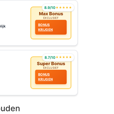
8.9/10
★★★★★
Max Bonus
EXCLUSIEF
BONUS
lijk
KRIJGEN
8.7/10
★★★★★
Super Bonus
EXCLUSIEF
BONUS
KRIJGEN
ouden