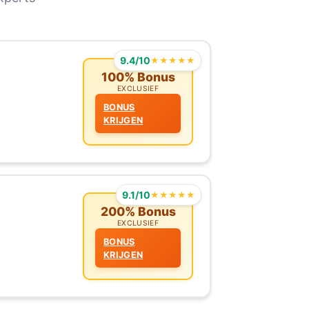
9.4/10
★★★★★
100% Bonus
EXCLUSIEF
BONUS
KRIJGEN
9.1/10
★★★★★
200% Bonus
EXCLUSIEF
BONUS
g
KRIJGEN