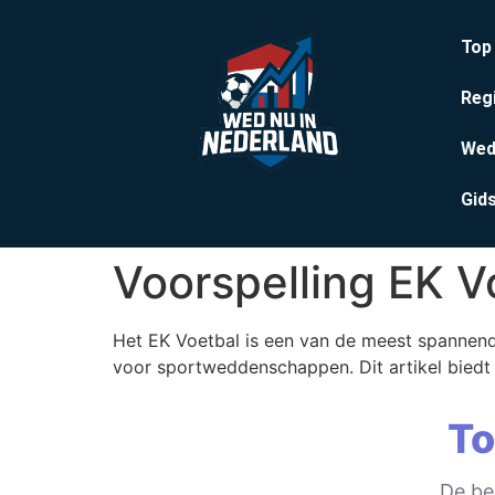
Top
Reg
Wed
Gid
Voorspelling EK V
Het EK Voetbal is een van de meest spannende
voor sportweddenschappen. Dit artikel bied
To
De be