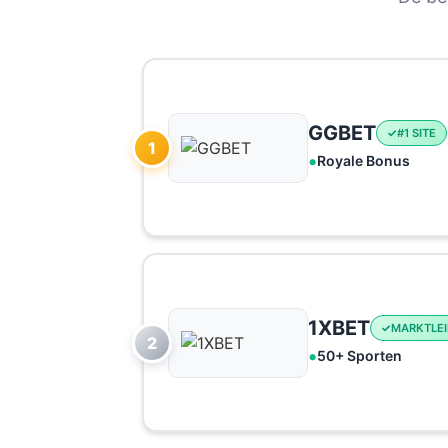
GGBET
#1 SITE
1
Royale Bonus
1XBET
MARKTLEI
2
50+ Sporten