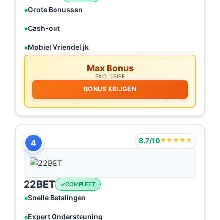
Grote Bonussen
Cash-out
Mobiel Vriendelijk
Max Bonus
EXCLUSIEF
BONUS KRIJGEN
8.7/10
★★★★★
4
22BET
COMPLEET
Snelle Betalingen
Expert Ondersteuning