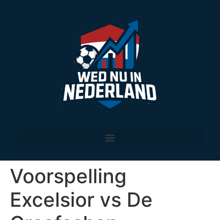
Voorspelling
Excelsior vs De