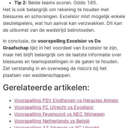
Tip 2:
Beide teams scoren. Odds: 1.65.
Het is ook belangrijk om rekening te houden met
blessures en schorsingen. Excelsior mist mogelijk enkele
sleutelspelers, wat hun aanval kan verzwakken. Dit kan
de uitkomst van de wedstrijd beïnvloeden.
In conclusie, de
voorspelling Excelsior vs De
Graafschap
lijkt in het voordeel van Excelsior te zijn,
maar het blijft belangrijk om de laatste informatie over
blessures en teamopstellingen in de gaten te houden.
Zet verstandig in en overweeg de risico’s bij het
plaatsen van weddenschappen.
Gerelateerde artikelen:
Voorspelling PSV Eindhoven vs Heracles Almelo
Voorspelling FC Utrecht vs Excelsior
Voorspelling Feyenoord vs NEC Nijmegen
Voorspelling Netherlands vs België
Voorspelling AZ Alkmaar vs FC Utrecht