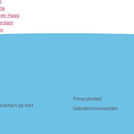
k
te
Den Haag
terdam
en
er ons
Wettelijk
Privacybeleid
contact op met
Gebruiksvoorwaarden