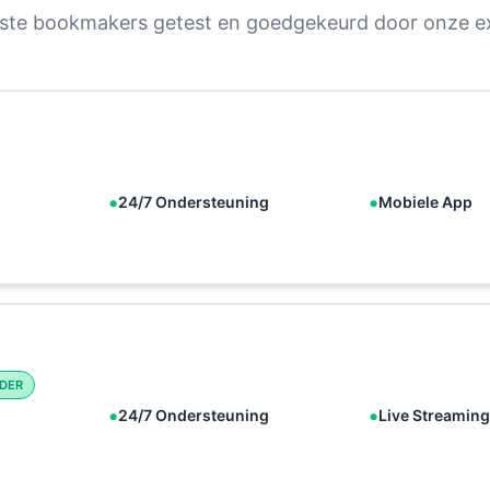
ste bookmakers getest en goedgekeurd door onze e
24/7 Ondersteuning
Mobiele App
DER
24/7 Ondersteuning
Live Streamin