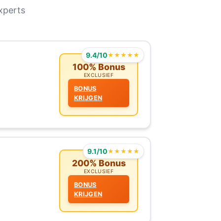
xperts
9.4/10
★★★★★
100% Bonus
EXCLUSIEF
BONUS
KRIJGEN
9.1/10
★★★★★
200% Bonus
EXCLUSIEF
BONUS
g
KRIJGEN