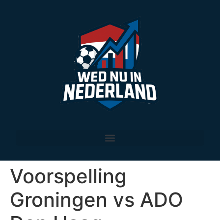
Voorspelling
Groningen vs ADO