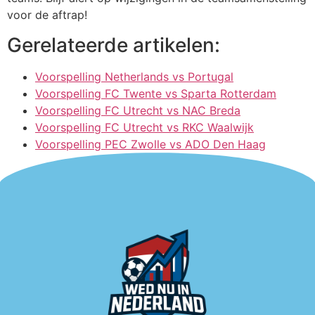
voor de aftrap!
Gerelateerde artikelen:
Voorspelling Netherlands vs Portugal
Voorspelling FC Twente vs Sparta Rotterdam
Voorspelling FC Utrecht vs NAC Breda
Voorspelling FC Utrecht vs RKC Waalwijk
Voorspelling PEC Zwolle vs ADO Den Haag