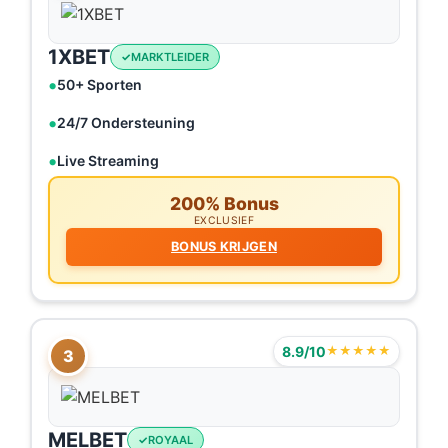
1XBET
MARKTLEIDER
50+ Sporten
24/7 Ondersteuning
Live Streaming
200% Bonus
EXCLUSIEF
BONUS KRIJGEN
8.9/10
★★★★★
3
MELBET
ROYAAL