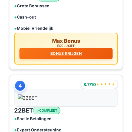
Grote Bonussen
Cash-out
Mobiel Vriendelijk
Max Bonus
EXCLUSIEF
BONUS KRIJGEN
8.7/10
★★★★★
4
22BET
COMPLEET
Snelle Betalingen
Expert Ondersteuning