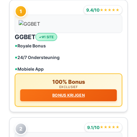
9.4/10
★★★★★
1
GGBET
#1 SITE
Royale Bonus
24/7 Ondersteuning
Mobiele App
100% Bonus
EXCLUSIEF
BONUS KRIJGEN
9.1/10
★★★★★
2