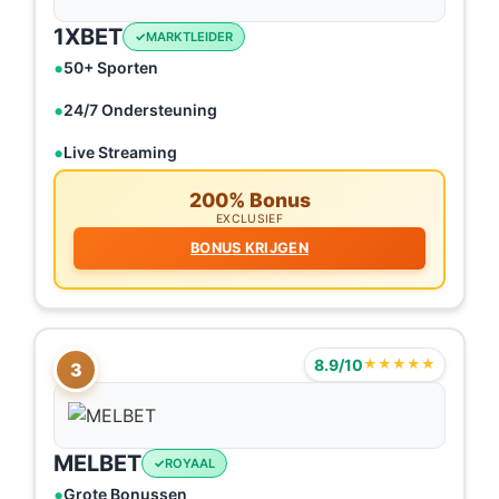
1XBET
MARKTLEIDER
50+ Sporten
24/7 Ondersteuning
Live Streaming
200% Bonus
EXCLUSIEF
BONUS KRIJGEN
8.9/10
★★★★★
3
MELBET
ROYAAL
Grote Bonussen