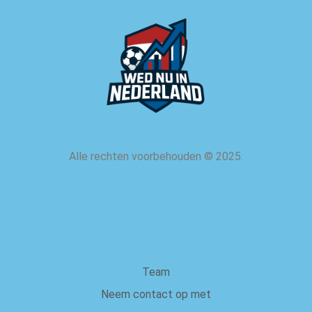
Alle rechten voorbehouden
©
2025.
over ons
Team
Neem contact op met