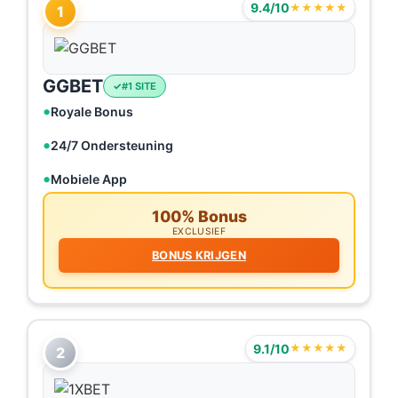
9.4/10
★★★★★
1
GGBET
#1 SITE
Royale Bonus
24/7 Ondersteuning
Mobiele App
100% Bonus
EXCLUSIEF
BONUS KRIJGEN
9.1/10
★★★★★
2