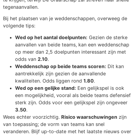
tegenaanvallen.
Bij het plaatsen van je weddenschappen, overweeg de
volgende tips:
Wed op het aantal doelpunten:
Gezien de sterke
aanvallen van beide teams, kan een weddenschap
op meer dan 2,5 doelpunten interessant zijn met
odds van
2.10
.
Weddenschap op beide teams scoren:
Dit kan
aantrekkelijk zijn gezien de aanvallende
kwaliteiten. Odds liggen rond
1.80
.
Wed op een gelijke stand:
Een gelijkspel is ook
een mogelijkheid, vooral als beide teams defensief
sterk zijn. Odds voor een gelijkspel zijn ongeveer
3.50
.
Wees echter voorzichtig.
Risico waarschuwingen
zijn
van toepassing; de vorm van teams kan snel
veranderen. Blijf up-to-date met het laatste nieuws over