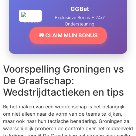
GGBet
Exclusieve Bonus + 24/7
Ondersteuning
🎁 CLAIM MIJN BONUS
Voorspelling Groningen vs
De Graafschap:
Wedstrijdtactieken en tips
Bij het maken van een weddenschap is het belangrijk
om niet alleen naar de vorm van de teams te kijken,
maar ook naar hun tactische benadering. Groningen zal
waarschijnlijk proberen de controle over het middenveld
te krijgen, terwijl De Graafschap zal streven naar snelle