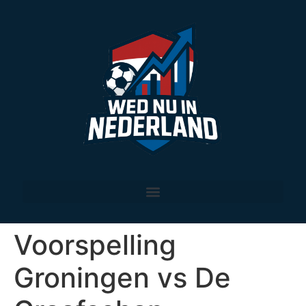
Voorspelling
Groningen vs De