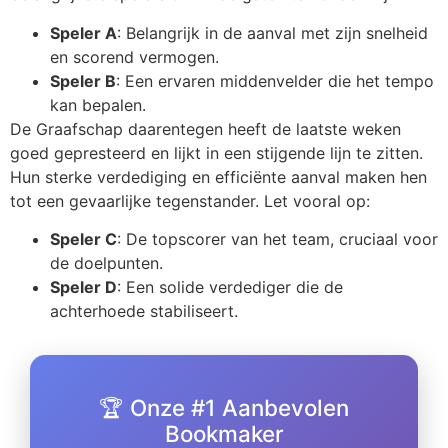
Speler A
: Belangrijk in de aanval met zijn snelheid
en scorend vermogen.
Speler B
: Een ervaren middenvelder die het tempo
kan bepalen.
De Graafschap daarentegen heeft de laatste weken
goed gepresteerd en lijkt in een stijgende lijn te zitten.
Hun sterke verdediging en efficiënte aanval maken hen
tot een gevaarlijke tegenstander. Let vooral op:
Speler C
: De topscorer van het team, cruciaal voor
de doelpunten.
Speler D
: Een solide verdediger die de
achterhoede stabiliseert.
🏆 Onze #1 Aanbevolen
Bookmaker