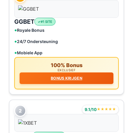
GGBET
#1 SITE
Royale Bonus
24/7 Ondersteuning
Mobiele App
100% Bonus
EXCLUSIEF
BONUS KRIJGEN
9.1/10
★★★★★
2