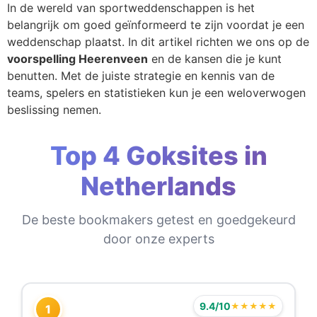
In de wereld van sportweddenschappen is het
belangrijk om goed geïnformeerd te zijn voordat je een
weddenschap plaatst. In dit artikel richten we ons op de
voorspelling Heerenveen
en de kansen die je kunt
benutten. Met de juiste strategie en kennis van de
teams, spelers en statistieken kun je een weloverwogen
beslissing nemen.
Top 4 Goksites in
Netherlands
De beste bookmakers getest en goedgekeurd
door onze experts
9.4/10
★★★★★
1