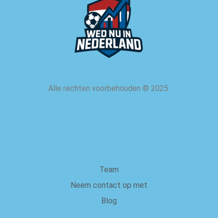
Alle rechten voorbehouden
©
2025.
over ons
Team
Neem contact op met
Blog