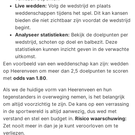
Live wedden:
Volg de wedstrijd en plaats
weddenschappen tijdens het spel. Dit kan kansen
bieden die niet zichtbaar zijn voordat de wedstrijd
begint.
Analyseer statistieken:
Bekijk de doelpunten per
wedstrijd, schoten op doel en balbezit. Deze
statistieken kunnen inzicht geven in de verwachte
uitkomst.
Een voorbeeld van een weddenschap kan zijn: wedden
op Heerenveen om meer dan 2,5 doelpunten te scoren
met
odds van 1.80
.
Als we de huidige vorm van Heerenveen en hun
tegenstanders in overweging nemen, is het belangrijk
om altijd voorzichtig te zijn. De kans op een verrassing
in de sportwereld is altijd aanwezig, dus wed met
verstand en stel een budget in.
Risico waarschuwing:
Zet nooit meer in dan je je kunt veroorloven om te
verliezen.