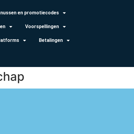
nussen en promotiecodes
ken
Voorspellingen
latforms
Betalingen
chap