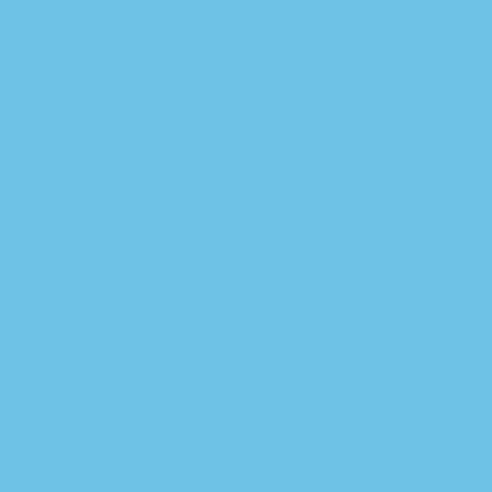
Voorspelling NEC 
Talk to our sports mark
start profiting today