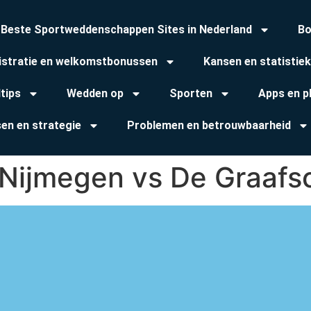
 Beste Sportweddenschappen Sites in Nederland
Bo
istratie en welkomstbonussen
Kansen en statistie
tips
Wedden op
Sporten
Apps en p
sen en strategie
Problemen en betrouwbaarheid
 Nijmegen vs De Graafs