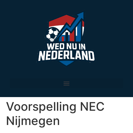
Voorspelling NEC
Nijmegen