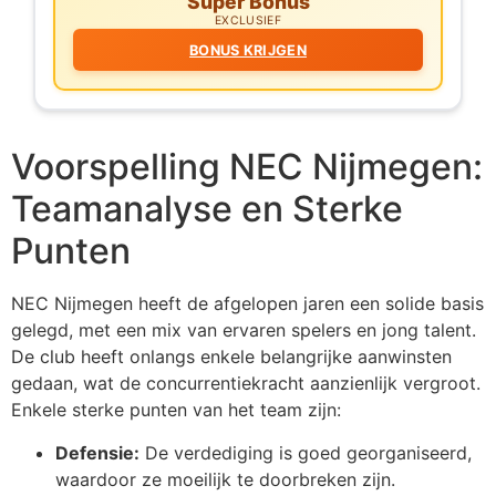
Super Bonus
EXCLUSIEF
BONUS KRIJGEN
Voorspelling NEC Nijmegen:
Teamanalyse en Sterke
Punten
NEC Nijmegen heeft de afgelopen jaren een solide basis
gelegd, met een mix van ervaren spelers en jong talent.
De club heeft onlangs enkele belangrijke aanwinsten
gedaan, wat de concurrentiekracht aanzienlijk vergroot.
Enkele sterke punten van het team zijn:
Defensie:
De verdediging is goed georganiseerd,
waardoor ze moeilijk te doorbreken zijn.