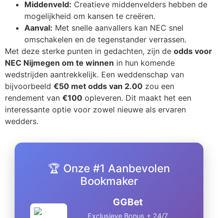
Middenveld:
Creatieve middenvelders hebben de
mogelijkheid om kansen te creëren.
Aanval:
Met snelle aanvallers kan NEC snel
omschakelen en de tegenstander verrassen.
Met deze sterke punten in gedachten, zijn de
odds voor
NEC Nijmegen om te winnen
in hun komende
wedstrijden aantrekkelijk. Een weddenschap van
bijvoorbeeld
€50 met odds van 2.00
zou een
rendement van
€100
opleveren. Dit maakt het een
interessante optie voor zowel nieuwe als ervaren
wedders.
🏆 Onze #1 Aanbevolen
Bookmaker
GGBet
Exclusieve Bonus + 24/7