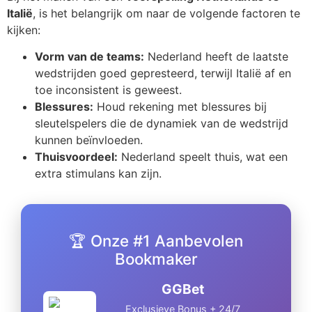
Italië
, is het belangrijk om naar de volgende factoren te
kijken:
Vorm van de teams:
Nederland heeft de laatste
wedstrijden goed gepresteerd, terwijl Italië af en
toe inconsistent is geweest.
Blessures:
Houd rekening met blessures bij
sleutelspelers die de dynamiek van de wedstrijd
kunnen beïnvloeden.
Thuisvoordeel:
Nederland speelt thuis, wat een
extra stimulans kan zijn.
🏆 Onze #1 Aanbevolen
Bookmaker
GGBet
Exclusieve Bonus + 24/7