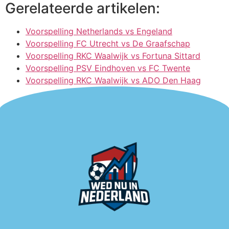
Gerelateerde artikelen:
Voorspelling Netherlands vs Engeland
Voorspelling FC Utrecht vs De Graafschap
Voorspelling RKC Waalwijk vs Fortuna Sittard
Voorspelling PSV Eindhoven vs FC Twente
Voorspelling RKC Waalwijk vs ADO Den Haag