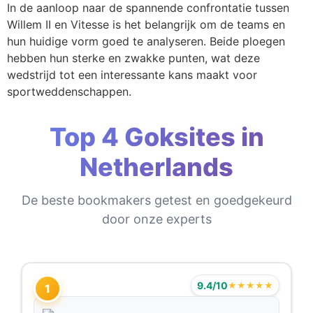
In de aanloop naar de spannende confrontatie tussen
Willem II en Vitesse is het belangrijk om de teams en
hun huidige vorm goed te analyseren. Beide ploegen
hebben hun sterke en zwakke punten, wat deze
wedstrijd tot een interessante kans maakt voor
sportweddenschappen.
Top 4 Goksites in
Netherlands
De beste bookmakers getest en goedgekeurd
door onze experts
9.4/10
★★★★★
1