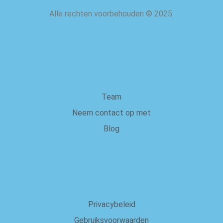
Alle rechten voorbehouden
©
2025.
over ons
Team
Neem contact op met
Blog
Wettelijk
Privacybeleid
Gebruiksvoorwaarden