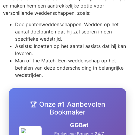
en maken hem een aantrekkelijke optie voor
verschillende weddenschappen, zoals:
Doelpuntenweddenschappen: Wedden op het
aantal doelpunten dat hij zal scoren in een
specifieke wedstrijd.
Assists: Inzetten op het aantal assists dat hij kan
leveren.
Man of the Match: Een weddenschap op het
behalen van deze onderscheiding in belangrijke
wedstrijden.
🏆 Onze #1 Aanbevolen
Bookmaker
GGBet
Exclusieve Bonus + 24/7