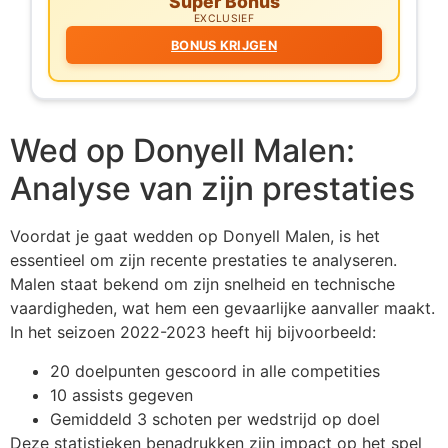
Super Bonus
EXCLUSIEF
BONUS KRIJGEN
Wed op Donyell Malen:
Analyse van zijn prestaties
Voordat je gaat wedden op Donyell Malen, is het
essentieel om zijn recente prestaties te analyseren.
Malen staat bekend om zijn snelheid en technische
vaardigheden, wat hem een gevaarlijke aanvaller maakt.
In het seizoen 2022-2023 heeft hij bijvoorbeeld:
20 doelpunten gescoord in alle competities
10 assists gegeven
Gemiddeld 3 schoten per wedstrijd op doel
Deze statistieken benadrukken zijn impact op het spel