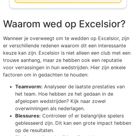
Waarom wed op Excelsior?
Wanneer je overweegt om te wedden op Excelsior, zijn
er verschillende redenen waarom dit een interessante
keuze kan zijn. Excelsior is niet alleen een club met een
trouwe aanhang, maar ze hebben ook een reputatie
voor verrassingen in hun wedstrijden. Hier zijn enkele
factoren om in gedachten te houden:
Teamvorm:
Analyseer de laatste prestaties van
het team. Hoe hebben ze het gedaan in de
afgelopen wedstrijden? Kijk naar zowel
overwinningen als nederlagen.
Blessures:
Controleer of er belangrijke spelers
geblesseerd zijn. Dit kan een grote impact hebben
op de resultaten.