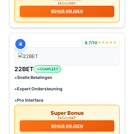
EXCLUSIEF
BONUS KRIJGEN
8.7/10
★★★★★
4
22BET
COMPLEET
Snelle Betalingen
Expert Ondersteuning
Pro Interface
Super Bonus
EXCLUSIEF
BONUS KRIJGEN