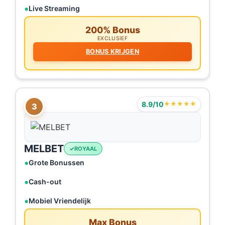
Live Streaming
200% Bonus
EXCLUSIEF
BONUS KRIJGEN
8.9/10
★★★★★
3
MELBET
ROYAAL
Grote Bonussen
Cash-out
Mobiel Vriendelijk
Max Bonus