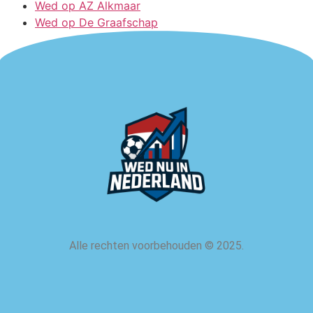
Wed op AZ Alkmaar
Wed op De Graafschap
Alle rechten voorbehouden
©
2025.