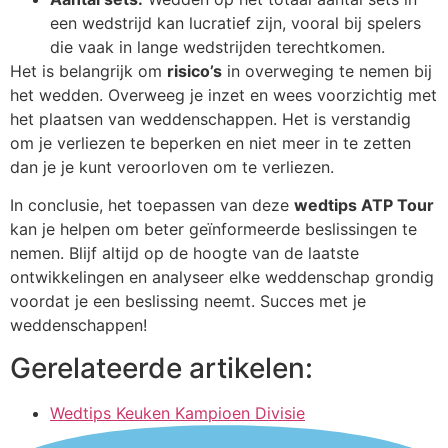
een wedstrijd kan lucratief zijn, vooral bij spelers
die vaak in lange wedstrijden terechtkomen.
Het is belangrijk om
risico’s
in overweging te nemen bij
het wedden. Overweeg je inzet en wees voorzichtig met
het plaatsen van weddenschappen. Het is verstandig
om je verliezen te beperken en niet meer in te zetten
dan je je kunt veroorloven om te verliezen.
In conclusie, het toepassen van deze
wedtips ATP Tour
kan je helpen om beter geïnformeerde beslissingen te
nemen. Blijf altijd op de hoogte van de laatste
ontwikkelingen en analyseer elke weddenschap grondig
voordat je een beslissing neemt. Succes met je
weddenschappen!
Gerelateerde artikelen:
Wedtips Keuken Kampioen Divisie