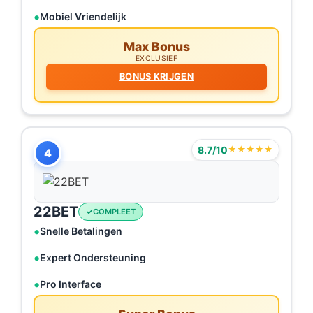
Mobiel Vriendelijk
Max Bonus
EXCLUSIEF
BONUS KRIJGEN
8.7/10
★★★★★
4
22BET
COMPLEET
Snelle Betalingen
Expert Ondersteuning
Pro Interface