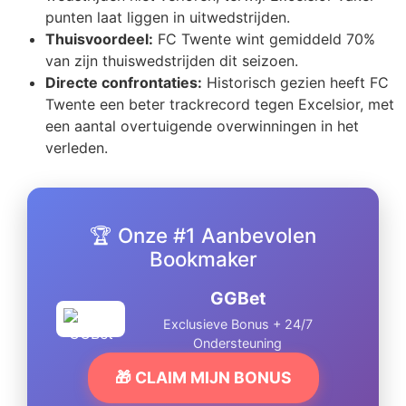
punten laat liggen in uitwedstrijden.
Thuisvoordeel:
FC Twente wint gemiddeld 70%
van zijn thuiswedstrijden dit seizoen.
Directe confrontaties:
Historisch gezien heeft FC
Twente een beter trackrecord tegen Excelsior, met
een aantal overtuigende overwinningen in het
verleden.
🏆 Onze #1 Aanbevolen
Bookmaker
GGBet
Exclusieve Bonus + 24/7
Ondersteuning
🎁 CLAIM MIJN BONUS