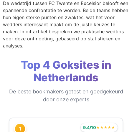
De wedstrijd tussen FC Twente en Excelsior belooft een
spannende confrontatie te worden. Beide teams hebben
hun eigen sterke punten en zwaktes, wat het voor
wedders interessant maakt om de juiste keuzes te
maken. In dit artikel bespreken we praktische wedtips
voor deze ontmoeting, gebaseerd op statistieken en
analyses.
Top 4 Goksites in
Netherlands
De beste bookmakers getest en goedgekeurd
door onze experts
9.4/10
★★★★★
1