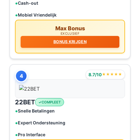
Cash-out
Mobiel Vriendelijk
Max Bonus
EXCLUSIEF
BONUS KRIJGEN
8.7/10
★★★★★
4
22BET
COMPLEET
Snelle Betalingen
Expert Ondersteuning
Pro Interface