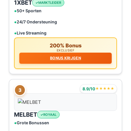
1XBET
MARKTLEIDER
50+ Sporten
24/7 Ondersteuning
Live Streaming
200% Bonus
EXCLUSIEF
BONUS KRIJGEN
8.9/10
★★★★★
3
MELBET
ROYAAL
Grote Bonussen