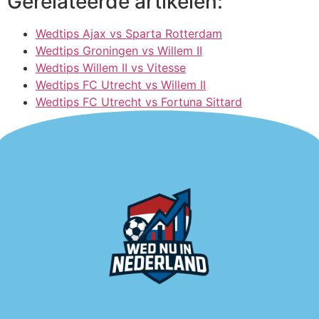
Gerelateerde artikelen:
Wedtips Ajax vs Sparta Rotterdam
Wedtips Groningen vs Willem II
Wedtips Willem II vs Vitesse
Wedtips FC Utrecht vs Willem II
Wedtips FC Utrecht vs Fortuna Sittard