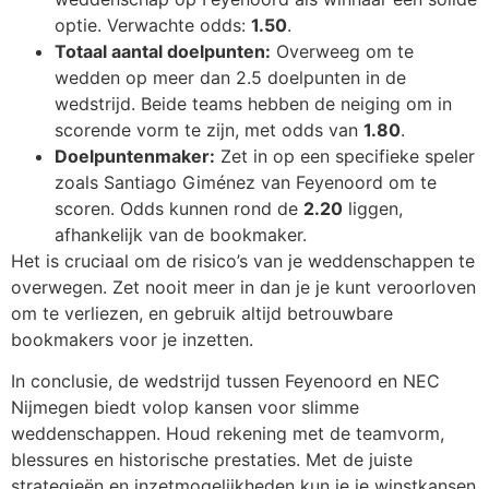
optie. Verwachte odds:
1.50
.
Totaal aantal doelpunten:
Overweeg om te
wedden op meer dan 2.5 doelpunten in de
wedstrijd. Beide teams hebben de neiging om in
scorende vorm te zijn, met odds van
1.80
.
Doelpuntenmaker:
Zet in op een specifieke speler
zoals Santiago Giménez van Feyenoord om te
scoren. Odds kunnen rond de
2.20
liggen,
afhankelijk van de bookmaker.
Het is cruciaal om de risico’s van je weddenschappen te
overwegen. Zet nooit meer in dan je je kunt veroorloven
om te verliezen, en gebruik altijd betrouwbare
bookmakers voor je inzetten.
In conclusie, de wedstrijd tussen Feyenoord en NEC
Nijmegen biedt volop kansen voor slimme
weddenschappen. Houd rekening met de teamvorm,
blessures en historische prestaties. Met de juiste
strategieën en inzetmogelijkheden kun je je winstkansen