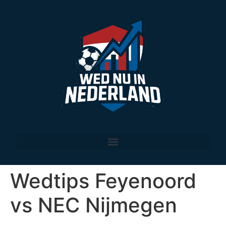
Wedtips Feyenoord
vs NEC Nijmegen