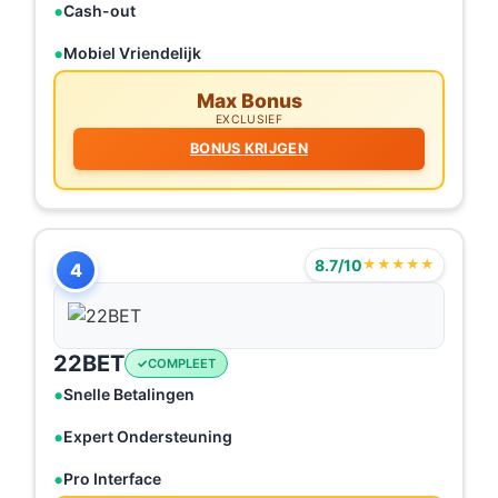
Cash-out
Mobiel Vriendelijk
Max Bonus
EXCLUSIEF
BONUS KRIJGEN
8.7/10
★★★★★
4
22BET
COMPLEET
Snelle Betalingen
Expert Ondersteuning
Pro Interface