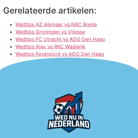
Gerelateerde artikelen:
Wedtips AZ Alkmaar vs NAC Breda
Wedtips Groningen vs Vitesse
Wedtips FC Utrecht vs ADO Den Haag
Wedtips Ajax vs RKC Waalwijk
Wedtips Feyenoord vs ADO Den Haag