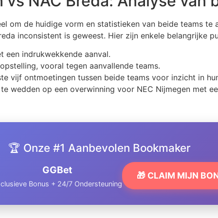
 vs NAC Breda: Analyse van 
eel om de huidige vorm en statistieken van beide teams te 
 Breda inconsistent is geweest. Hier zijn enkele belangrijke
met een indrukwekkende aanval.
opstelling, vooral tegen aanvallende teams.
tste vijf ontmoetingen tussen beide teams voor inzicht in h
 te wedden op een overwinning voor NEC Nijmegen met e
🏆 Onze #1 Aanbevolen Bookmaker
GGBet
🎁 CLAIM MIJN BO
clusieve Bonus + 24/7 Ondersteuning