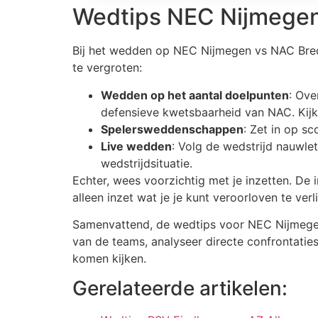
Wedtips NEC Nijmegen
Bij het wedden op NEC Nijmegen vs NAC Breda
te vergroten:
Wedden op het aantal doelpunten
: Ov
defensieve kwetsbaarheid van NAC. Kijk
Spelersweddenschappen
: Zet in op s
Live wedden
: Volg de wedstrijd nauwl
wedstrijdsituatie.
Echter, wees voorzichtig met je inzetten. De 
alleen inzet wat je je kunt veroorloven te verl
Samenvattend, de wedtips voor NEC Nijmegen
van de teams, analyseer directe confrontatie
komen kijken.
Gerelateerde artikelen: