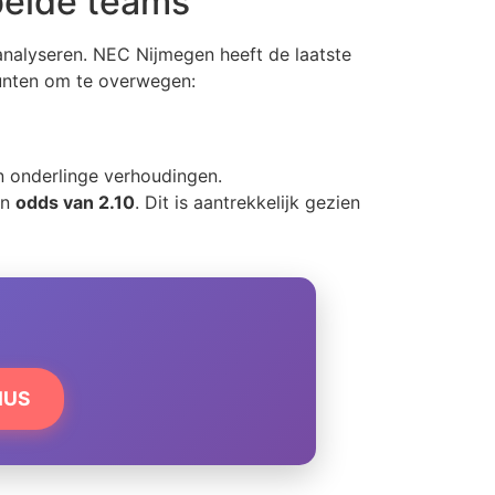
beide teams
analyseren. NEC Nijmegen heeft de laatste
 punten om te overwegen:
un onderlinge verhoudingen.
en
odds van 2.10
. Dit is aantrekkelijk gezien
NUS