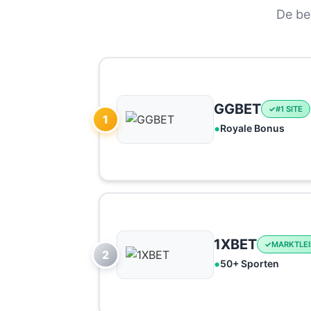
De be
GGBET
#1 SITE
1
Royale Bonus
1XBET
MARKTLEI
2
50+ Sporten