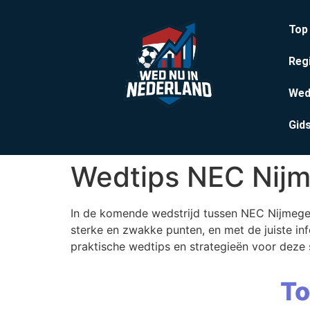
Top
Reg
Wed
Gid
Wedtips NEC Nij
In de komende wedstrijd tussen NEC Nijmege
sterke en zwakke punten, en met de juiste info
praktische wedtips en strategieën voor deze
To