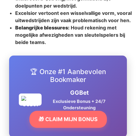
doelpunten per wedstrijd.
Excelsior vertoont een wisselvallige vorm, vooral
uitwedstrijden zijn vaak problematisch voor hen.
Belangrijke blessures:
Houd rekening met
mogelijke afwezigheden van sleutelspelers bij
beide teams.
🏆 Onze #1 Aanbevolen
Bookmaker
GGBet
Exclusieve Bonus + 24/7
Ondersteuning
🎁 CLAIM MIJN BONUS