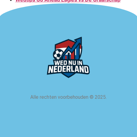
Alle rechten voorbehouden
©
2025.
over ons