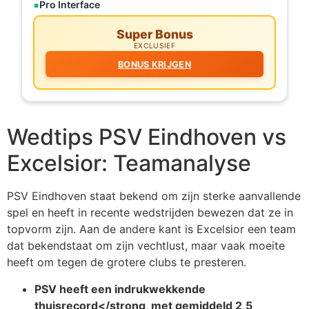
Pro Interface
Super Bonus
EXCLUSIEF
BONUS KRIJGEN
Wedtips PSV Eindhoven vs
Excelsior: Teamanalyse
PSV Eindhoven staat bekend om zijn sterke aanvallende
spel en heeft in recente wedstrijden bewezen dat ze in
topvorm zijn. Aan de andere kant is Excelsior een team
dat bekendstaat om zijn vechtlust, maar vaak moeite
heeft om tegen de grotere clubs te presteren.
PSV heeft een indrukwekkende
thuisrecord</strong, met gemiddeld 2,5