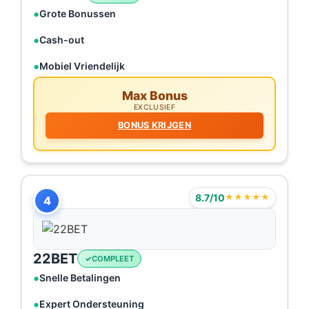
Grote Bonussen
Cash-out
Mobiel Vriendelijk
Max Bonus
EXCLUSIEF
BONUS KRIJGEN
8.7/10
★★★★★
4
22BET
COMPLEET
Snelle Betalingen
Expert Ondersteuning