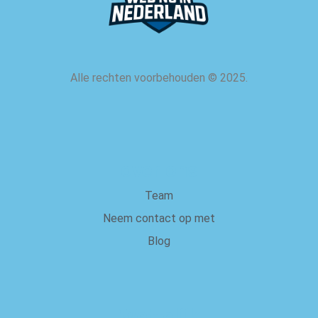
Alle rechten voorbehouden
©
2025.
over ons
Team
Neem contact op met
Blog
Wettelijk