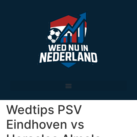
Wedtips PSV
Eindhoven vs