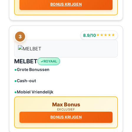
BONUS KRIJGEN
8.9/10
★★★★★
3
MELBET
ROYAAL
Grote Bonussen
Cash-out
Mobiel Vriendelijk
Max Bonus
EXCLUSIEF
BONUS KRIJGEN