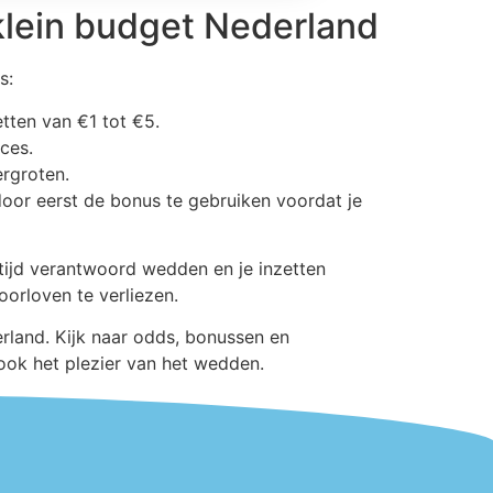
klein budget Nederland
s:
etten van €1 tot €5.
ces.
rgroten.
 door eerst de bonus te gebruiken voordat je
ltijd verantwoord wedden en je inzetten
roorloven te verliezen.
rland. Kijk naar odds, bonussen en
 ook het plezier van het wedden.