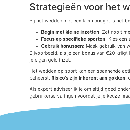
Strategieën voor het 
Bij het wedden met een klein budget is het bel
Begin met kleine inzetten:
Zet nooit mee
Focus op specifieke sporten:
Kies een s
Gebruik bonussen:
Maak gebruik van we
Bijvoorbeeld, als je een bonus van €20 krijgt
je eigen geld inzet.
Het wedden op sport kan een spannende activit
beheerst.
Risico’s zijn inherent aan gokken
, 
Als expert adviseer ik je om altijd goed ond
gebruikerservaringen voordat je je keuze maak