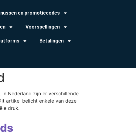
nussen en promotiecodes
ken
Voorspellingen
latforms
Betalingen
d
In Nederland zijn er verschillende
it artikel belicht enkele van deze
ële druk.
nds