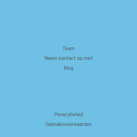
over ons
Team
Neem contact op met
Blog
Wettelijk
Privacybeleid
Gebruiksvoorwaarden