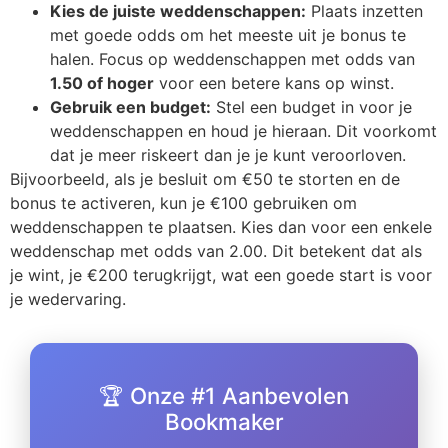
Kies de juiste weddenschappen:
Plaats inzetten
met goede odds om het meeste uit je bonus te
halen. Focus op weddenschappen met odds van
1.50 of hoger
voor een betere kans op winst.
Gebruik een budget:
Stel een budget in voor je
weddenschappen en houd je hieraan. Dit voorkomt
dat je meer riskeert dan je je kunt veroorloven.
Bijvoorbeeld, als je besluit om €50 te storten en de
bonus te activeren, kun je €100 gebruiken om
weddenschappen te plaatsen. Kies dan voor een enkele
weddenschap met odds van 2.00. Dit betekent dat als
je wint, je €200 terugkrijgt, wat een goede start is voor
je wedervaring.
🏆 Onze #1 Aanbevolen
Bookmaker