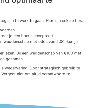
ategisch te werk te gaan. Hier zijn enkele tips:
rwaarden.
rdat je een bonus accepteert.
en weddenschap met odds van 2.00, kun je
 verliezen. Bij een weddenschap van €100 met
orden genomen.
 je wedervaring. Door strategisch gebruik te
Vergeet niet om altijd verantwoord te