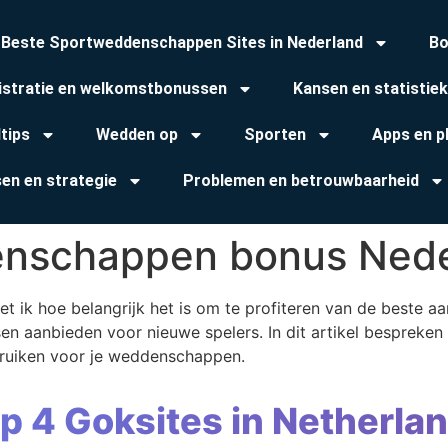
 Beste Sportweddenschappen Sites in Nederland
Bo
istratie en welkomstbonussen
Kansen en statistie
tips
Wedden op
Sporten
Apps en p
sen en strategie
Problemen en betrouwbaarheid
enschappen bonus Nede
ik hoe belangrijk het is om te profiteren van de beste aa
en aanbieden voor nieuwe spelers. In dit artikel bespreke
bruiken voor je weddenschappen.
p 4 Goksites in Netherla