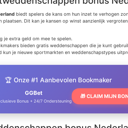
rtweddenschappen bonus Ned
erland
biedt spelers de kans om hun inzet te verhogen zon
 plaatsen. Dit kan je kansen op winst aanzienlijk vergroten
g je extra geld om mee te spelen.
akers bieden gratis weddenschappen die je kunt gebruik
 kun je nieuwe sportmarkten en weddenschapstypes uitpr
🏆 Onze #1 Aanbevolen Bookmaker
GGBet
🎁 CLAIM MIJN BO
clusieve Bonus + 24/7 Ondersteuning
ddenschappen bonus Nederlan