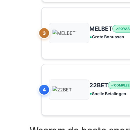
MELBET
ROYAA
3
Grote Bonussen
22BET
COMPLEE
4
Snelle Betalingen