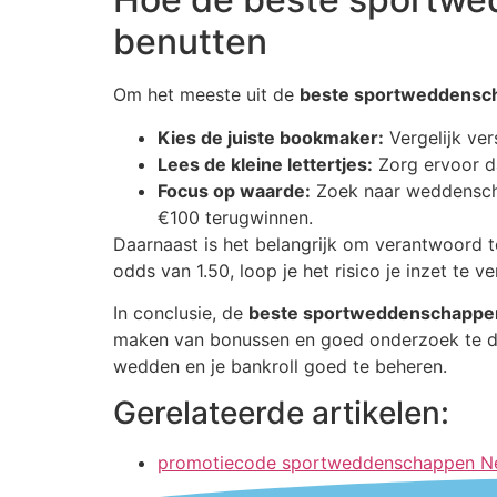
benutten
Om het meeste uit de
beste sportweddensc
Kies de juiste bookmaker:
Vergelijk ve
Lees de kleine lettertjes:
Zorg ervoor da
Focus op waarde:
Zoek naar weddenscha
€100 terugwinnen.
Daarnaast is het belangrijk om verantwoord t
odds van 1.50, loop je het risico je inzet te 
In conclusie, de
beste sportweddenschappe
maken van bonussen en goed onderzoek te doe
wedden en je bankroll goed te beheren.
Gerelateerde artikelen:
promotiecode sportweddenschappen N