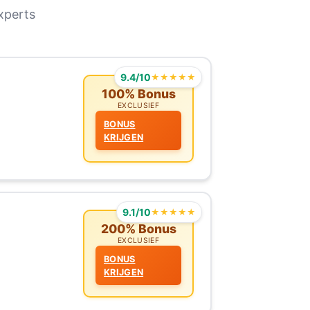
xperts
9.4/10
★★★★★
100% Bonus
EXCLUSIEF
BONUS
KRIJGEN
9.1/10
★★★★★
200% Bonus
EXCLUSIEF
BONUS
g
KRIJGEN