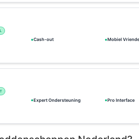
L
Cash-out
Mobiel Vriende
T
Expert Ondersteuning
Pro Interface