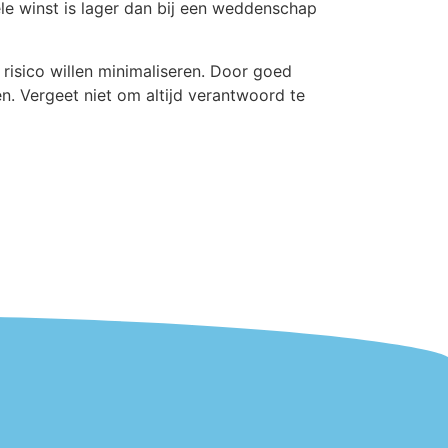
e winst is lager dan bij een weddenschap
risico willen minimaliseren. Door goed
en. Vergeet niet om altijd verantwoord te