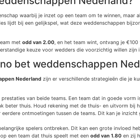
 weddenschappen Nederland?
schap waarbij je inzet op een team om te winnen, maar als d
rlies lijdt bij een gelijkspel, wat deze weddenschappen bijz
alteam met
odd van 2.00
, en het team wint, ontvang je €100 te
erstandige keuze voor wedders die voorzichtig willen zijn 
w no bet weddenschappen Ned
appen Nederland
zijn er verschillende strategieën die je 
 prestaties van beide teams. Een team dat in goede vorm i
 beter thuis. Houd rekening met de thuis- en uitvorm bij 
r eerdere ontmoetingen tussen de teams. Dit kan je inzicht
elangrijke spelers ontbreken. Dit kan een grote invloed h
 op een team dat thuis speelt met een
odd van 1.80
en zij 