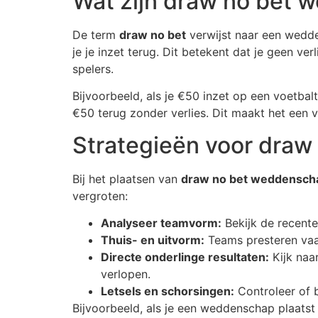
Wat zijn draw no bet
De term
draw no bet
verwijst naar een wedden
je je inzet terug. Dit betekent dat je geen ve
spelers.
Bijvoorbeeld, als je €50 inzet op een voetb
€50 terug zonder verlies. Dit maakt het een v
Strategieën voor dra
Bij het plaatsen van
draw no bet weddensch
vergroten:
Analyseer teamvorm:
Bekijk de recente
Thuis- en uitvorm:
Teams presteren vaak
Directe onderlinge resultaten:
Kijk naa
verlopen.
Letsels en schorsingen:
Controleer of b
Bijvoorbeeld, als je een weddenschap plaatst