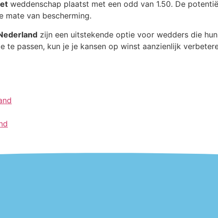
et
weddenschap plaatst met een odd van 1.50. De potentiël
re mate van bescherming.
Nederland
zijn een uitstekende optie voor wedders die hun 
e te passen, kun je je kansen op winst aanzienlijk verbeter
and
nd