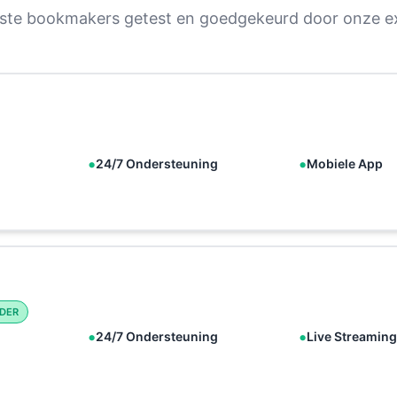
ste bookmakers getest en goedgekeurd door onze e
24/7 Ondersteuning
Mobiele App
DER
24/7 Ondersteuning
Live Streamin