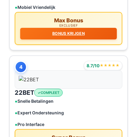
Mobiel Vriendelijk
Max Bonus
EXCLUSIEF
BONUS KRIJGEN
8.7/10
★★★★★
4
22BET
COMPLEET
Snelle Betalingen
Expert Ondersteuning
Pro Interface