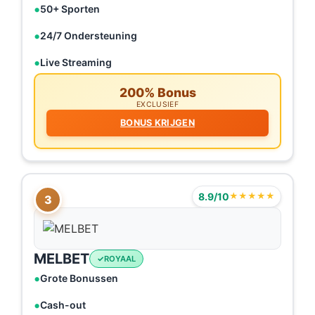
50+ Sporten
24/7 Ondersteuning
Live Streaming
200% Bonus
EXCLUSIEF
BONUS KRIJGEN
8.9/10
★★★★★
3
MELBET
ROYAAL
Grote Bonussen
Cash-out