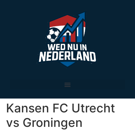
Kansen FC Utrecht
vs Groningen