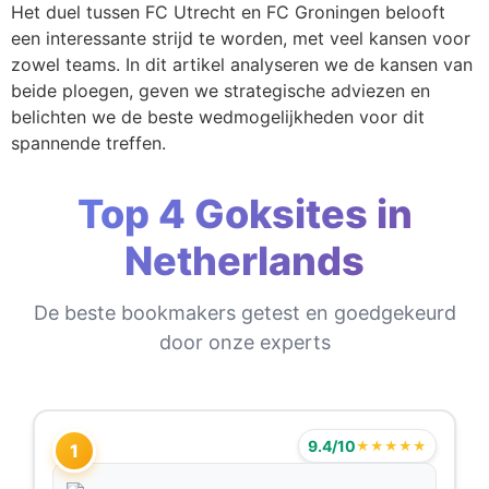
Het duel tussen FC Utrecht en FC Groningen belooft
een interessante strijd te worden, met veel kansen voor
zowel teams. In dit artikel analyseren we de kansen van
beide ploegen, geven we strategische adviezen en
belichten we de beste wedmogelijkheden voor dit
spannende treffen.
Top 4 Goksites in
Netherlands
De beste bookmakers getest en goedgekeurd
door onze experts
9.4/10
★★★★★
1