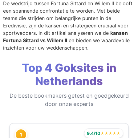
De wedstrijd tussen Fortuna Sittard en Willem II belooft
een spannende confrontatie te worden. Met beide
teams die strijden om belangrijke punten in de
Eredivisie, zijn de kansen en strategieën cruciaal voor
sportwedders. In dit artikel analyseren we de
kansen
Fortuna Sittard vs Willem II
en bieden we waardevolle
inzichten voor uw weddenschappen.
Top 4 Goksites in
Netherlands
De beste bookmakers getest en goedgekeurd
door onze experts
9.4/10
★★★★★
1