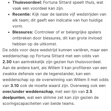
Thuisvoordeel:
Fortuna Sittard speelt thuis, wat
vaak een voordeel kan zijn.
Recentie:
Kijk naar de laatste vijf wedstrijden van
elk team; dit geeft een indicatie van hun huidige
vorm.
Blessures:
Controleer of er belangrijke spelers
ontbreken door blessures, dit kan grote invloed
hebben op de uitkomst.
De odds voor deze wedstrijd kunnen variëren, maar een
weddenschap op Fortuna Sittard met een odds van
2.30
kan aantrekkelijk zijn gezien hun thuisvoordeel.
Aan de andere kant, als Willem II kan profiteren van een
zwakke defensie van de tegenstander, kan een
weddenschap op de overwinning van Willem II met odds
van
3.10
ook de moeite waard zijn. Overweeg ook een
over/under weddenschap
, met een lijn van
2.5
doelpunten
, wat een slimme zet kan zijn gezien de
scoringscapaciteiten van beide teams.