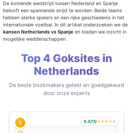
De komende wedstrijd tussen Nederland en Spanje
belooft een spannende strijd te worden. Beide teams
hebben sterke spelers en een rijke geschiedenis in het
internationale voetbal. In dit artikel onderzoeken we de
kansen Netherlands vs Spanje
en bieden we inzicht in
mogelijke weddenschappen.
Top 4 Goksites in
Netherlands
De beste bookmakers getest en goedgekeurd
door onze experts
9.4/10
★★★★★
1