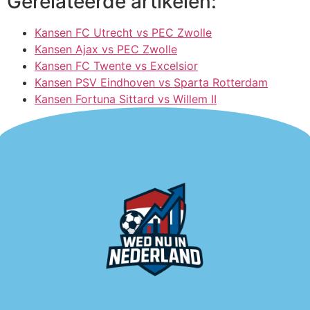
Gerelateerde artikelen:
Kansen FC Utrecht vs PEC Zwolle
Kansen Ajax vs PEC Zwolle
Kansen FC Twente vs Excelsior
Kansen PSV Eindhoven vs Sparta Rotterdam
Kansen Fortuna Sittard vs Willem II