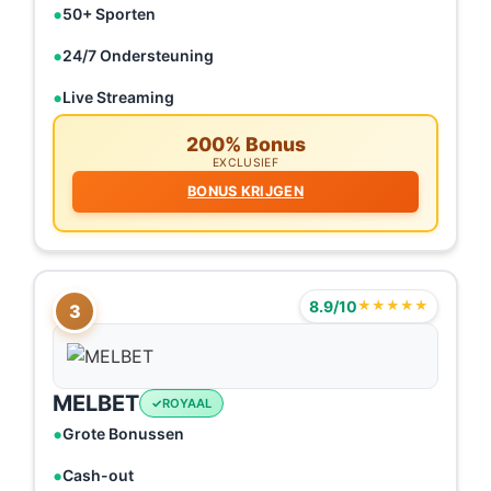
50+ Sporten
24/7 Ondersteuning
Live Streaming
200% Bonus
EXCLUSIEF
BONUS KRIJGEN
8.9/10
★★★★★
3
MELBET
ROYAAL
Grote Bonussen
Cash-out