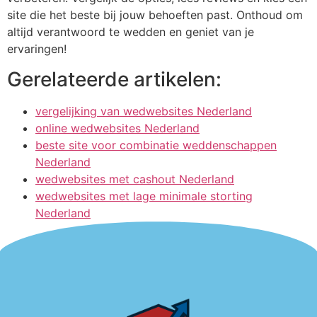
site die het beste bij jouw behoeften past. Onthoud om
altijd verantwoord te wedden en geniet van je
ervaringen!
Gerelateerde artikelen:
vergelijking van wedwebsites Nederland
online wedwebsites Nederland
beste site voor combinatie weddenschappen
Nederland
wedwebsites met cashout Nederland
wedwebsites met lage minimale storting
Nederland