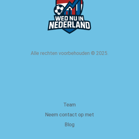
Alle rechten voorbehouden
©
2025.
over ons
Team
Neem contact op met
Blog