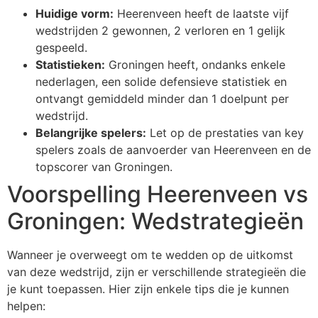
Huidige vorm:
Heerenveen heeft de laatste vijf
wedstrijden 2 gewonnen, 2 verloren en 1 gelijk
gespeeld.
Statistieken:
Groningen heeft, ondanks enkele
nederlagen, een solide defensieve statistiek en
ontvangt gemiddeld minder dan 1 doelpunt per
wedstrijd.
Belangrijke spelers:
Let op de prestaties van key
spelers zoals de aanvoerder van Heerenveen en de
topscorer van Groningen.
Voorspelling Heerenveen vs
Groningen: Wedstrategieën
Wanneer je overweegt om te wedden op de uitkomst
van deze wedstrijd, zijn er verschillende strategieën die
je kunt toepassen. Hier zijn enkele tips die je kunnen
helpen: