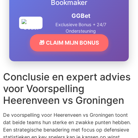
Bookmaker
GGBet
Exclusieve Bonus + 24/7
Ondersteuning
🎁 CLAIM MIJN BONUS
Conclusie en expert advies
voor Voorspelling
Heerenveen vs Groningen
De voorspelling voor Heerenveen vs Groningen toont
dat beide teams hun sterke en zwakke punten hebben.
Een strategische benadering met focus op defensieve
statistieken en key spelers kan je kansen op winst