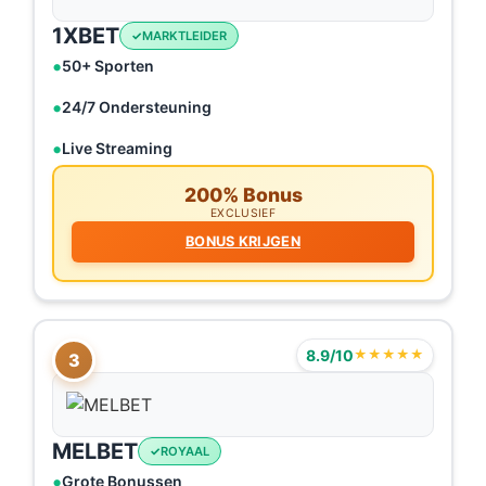
1XBET
MARKTLEIDER
50+ Sporten
24/7 Ondersteuning
Live Streaming
200% Bonus
EXCLUSIEF
BONUS KRIJGEN
8.9/10
★★★★★
3
MELBET
ROYAAL
Grote Bonussen