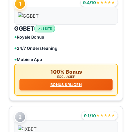
9.4/10
★★★★★
1
GGBET
#1 SITE
Royale Bonus
24/7 Ondersteuning
Mobiele App
100% Bonus
EXCLUSIEF
BONUS KRIJGEN
9.1/10
★★★★★
2